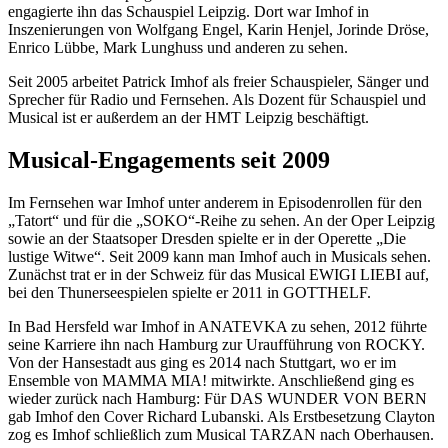
engagierte ihn das Schauspiel Leipzig. Dort war Imhof in
Inszenierungen von Wolfgang Engel, Karin Henjel, Jorinde Dröse,
Enrico Lübbe, Mark Lunghuss und anderen zu sehen.
Seit 2005 arbeitet Patrick Imhof als freier Schauspieler, Sänger und
Sprecher für Radio und Fernsehen. Als Dozent für Schauspiel und
Musical ist er außerdem an der HMT Leipzig beschäftigt.
Musical-Engagements seit 2009
Im Fernsehen war Imhof unter anderem in Episodenrollen für den
„Tatort“ und für die „SOKO“-Reihe zu sehen. An der Oper Leipzig
sowie an der Staatsoper Dresden spielte er in der Operette „Die
lustige Witwe“. Seit 2009 kann man Imhof auch in Musicals sehen.
Zunächst trat er in der Schweiz für das Musical EWIGI LIEBI auf,
bei den Thunerseespielen spielte er 2011 in GOTTHELF.
In Bad Hersfeld war Imhof in ANATEVKA zu sehen, 2012 führte
seine Karriere ihn nach Hamburg zur Uraufführung von ROCKY.
Von der Hansestadt aus ging es 2014 nach Stuttgart, wo er im
Ensemble von MAMMA MIA! mitwirkte. Anschließend ging es
wieder zurück nach Hamburg: Für DAS WUNDER VON BERN
gab Imhof den Cover Richard Lubanski. Als Erstbesetzung Clayton
zog es Imhof schließlich zum Musical TARZAN nach Oberhausen.