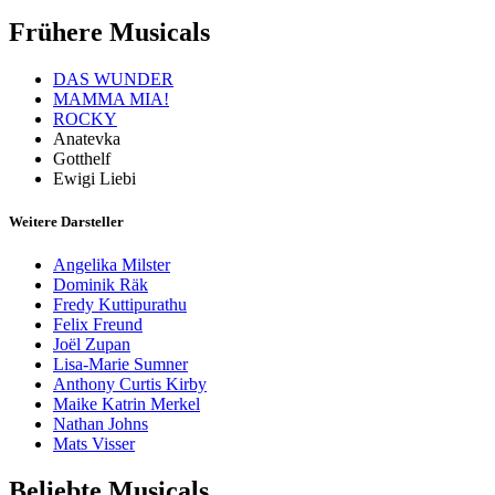
Frühere Musicals
DAS WUNDER
MAMMA MIA!
ROCKY
Anatevka
Gotthelf
Ewigi Liebi
Weitere Darsteller
Angelika Milster
Dominik Räk
Fredy Kuttipurathu
Felix Freund
Joël Zupan
Lisa-Marie Sumner
Anthony Curtis Kirby
Maike Katrin Merkel
Nathan Johns
Mats Visser
Beliebte Musicals