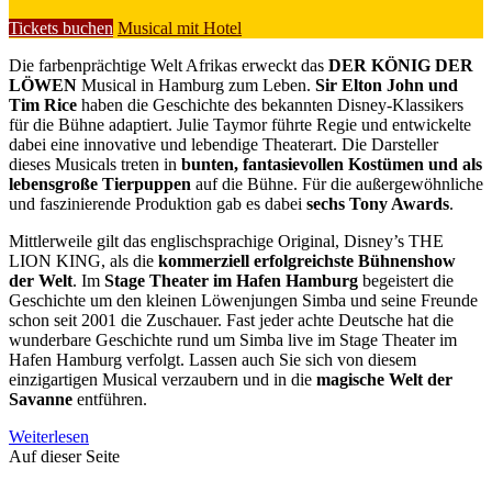
Tickets buchen
Musical mit Hotel
Die farbenprächtige Welt Afrikas erweckt das
DER KÖNIG DER
LÖWEN
Musical in Hamburg zum Leben.
Sir Elton John und
Tim Rice
haben die Geschichte des bekannten Disney-Klassikers
für die Bühne adaptiert. Julie Taymor führte Regie und entwickelte
dabei eine innovative und lebendige Theaterart. Die Darsteller
dieses Musicals treten in
bunten, fantasievollen Kostümen und als
lebensgroße Tierpuppen
auf die Bühne. Für die außergewöhnliche
und faszinierende Produktion gab es dabei
sechs Tony Awards
.
Mittlerweile gilt das englischsprachige Original, Disney’s THE
LION KING, als die
kommerziell erfolgreichste Bühnenshow
der Welt
. Im
Stage Theater im Hafen Hamburg
begeistert die
Geschichte um den kleinen Löwenjungen Simba und seine Freunde
schon seit 2001 die Zuschauer. Fast jeder achte Deutsche hat die
wunderbare Geschichte rund um Simba live im Stage Theater im
Hafen Hamburg verfolgt. Lassen auch Sie sich von diesem
einzigartigen Musical verzaubern und in die
magische Welt der
Savanne
entführen.
Weiterlesen
Auf dieser Seite