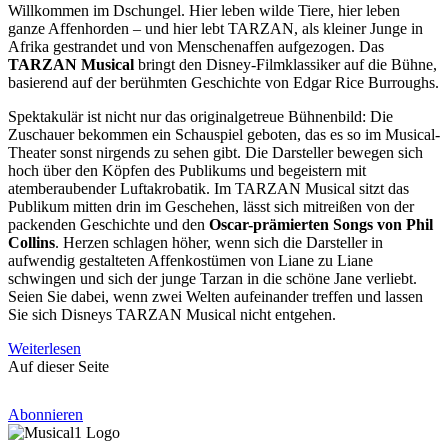
Willkommen im Dschungel. Hier leben wilde Tiere, hier leben
ganze Affenhorden – und hier lebt TARZAN, als kleiner Junge in
Afrika gestrandet und von Menschenaffen aufgezogen. Das
TARZAN Musical
bringt den Disney-Filmklassiker auf die Bühne,
basierend auf der berühmten Geschichte von Edgar Rice Burroughs.
Spektakulär ist nicht nur das originalgetreue Bühnenbild: Die
Zuschauer bekommen ein Schauspiel geboten, das es so im Musical-
Theater sonst nirgends zu sehen gibt. Die Darsteller bewegen sich
hoch über den Köpfen des Publikums und begeistern mit
atemberaubender Luftakrobatik. Im TARZAN Musical sitzt das
Publikum mitten drin im Geschehen, lässt sich mitreißen von der
packenden Geschichte und den
Oscar-prämierten Songs von Phil
Collins
. Herzen schlagen höher, wenn sich die Darsteller in
aufwendig gestalteten Affenkostümen von Liane zu Liane
schwingen und sich der junge Tarzan in die schöne Jane verliebt.
Seien Sie dabei, wenn zwei Welten aufeinander treffen und lassen
Sie sich Disneys TARZAN Musical nicht entgehen.
Weiterlesen
Auf dieser Seite
Abonnieren