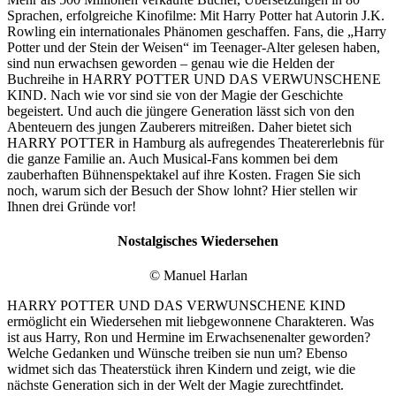
Sprachen, erfolgreiche Kinofilme: Mit Harry Potter hat Autorin J.K.
Rowling ein internationales Phänomen geschaffen. Fans, die „Harry
Potter und der Stein der Weisen“ im Teenager-Alter gelesen haben,
sind nun erwachsen geworden – genau wie die Helden der
Buchreihe in HARRY POTTER UND DAS VERWUNSCHENE
KIND. Nach wie vor sind sie von der Magie der Geschichte
begeistert. Und auch die jüngere Generation lässt sich von den
Abenteuern des jungen Zauberers mitreißen. Daher bietet sich
HARRY POTTER in Hamburg als aufregendes Theatererlebnis für
die ganze Familie an. Auch Musical-Fans kommen bei dem
zauberhaften Bühnenspektakel auf ihre Kosten. Fragen Sie sich
noch, warum sich der Besuch der Show lohnt? Hier stellen wir
Ihnen drei Gründe vor!
Nostalgisches Wiedersehen
© Manuel Harlan
HARRY POTTER UND DAS VERWUNSCHENE KIND
ermöglicht ein Wiedersehen mit liebgewonnene Charakteren. Was
ist aus Harry, Ron und Hermine im Erwachsenenalter geworden?
Welche Gedanken und Wünsche treiben sie nun um? Ebenso
widmet sich das Theaterstück ihren Kindern und zeigt, wie die
nächste Generation sich in der Welt der Magie zurechtfindet.