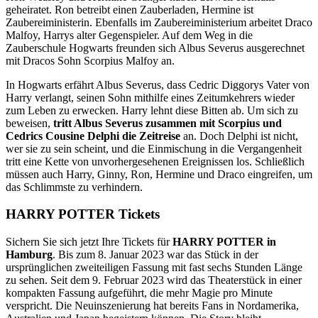
geheiratet. Ron betreibt einen Zauberladen, Hermine ist
Zaubereiministerin. Ebenfalls im Zaubereiministerium arbeitet Draco
Malfoy, Harrys alter Gegenspieler. Auf dem Weg in die
Zauberschule Hogwarts freunden sich Albus Severus ausgerechnet
mit Dracos Sohn Scorpius Malfoy an.
In Hogwarts erfährt Albus Severus, dass Cedric Diggorys Vater von
Harry verlangt, seinen Sohn mithilfe eines Zeitumkehrers wieder
zum Leben zu erwecken. Harry lehnt diese Bitten ab. Um sich zu
beweisen,
tritt Albus Severus zusammen mit Scorpius und
Cedrics Cousine Delphi die Zeitreise
an. Doch Delphi ist nicht,
wer sie zu sein scheint, und die Einmischung in die Vergangenheit
tritt eine Kette von unvorhergesehenen Ereignissen los. Schließlich
müssen auch Harry, Ginny, Ron, Hermine und Draco eingreifen, um
das Schlimmste zu verhindern.
HARRY POTTER Tickets
Sichern Sie sich jetzt Ihre Tickets für
HARRY POTTER in
Hamburg
. Bis zum 8. Januar 2023 war das Stück in der
ursprünglichen zweiteiligen Fassung mit fast sechs Stunden Länge
zu sehen. Seit dem 9. Februar 2023 wird das Theaterstück in einer
kompakten Fassung aufgeführt, die mehr Magie pro Minute
verspricht. Die Neuinszenierung hat bereits Fans in Nordamerika,