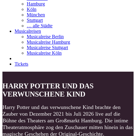
Hamburg
Köln
München
Stuttgart
… alle Städte
Musicalreisen
Musicalreise Berlin
Musicalreise Hamburg
Musicalreise Stuttgart
Musicalreise Köln
Tickets
HARRY POTTER UND DAS
VERWUNSCHENE KIND
Harry Potter und das verwunschene Kind brachte den
Zauber von Dezember 2021 bis Juli 2026 live auf die
Bühne des Theaters am Großmarkt Hamburg. Die intime
Theateratmosphäre zog den Zuschauer mitten hinein in das
magische Geschehen der Original-Geschichte.