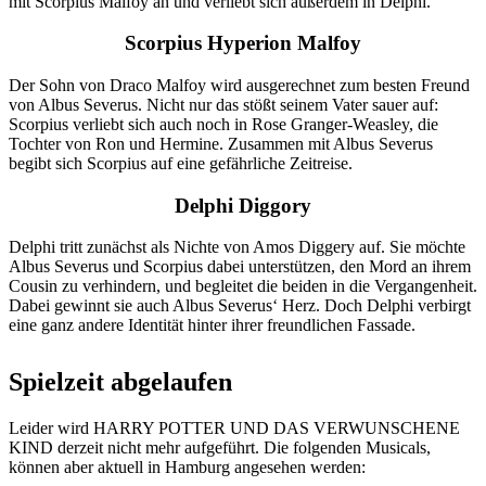
mit Scorpius Malfoy an und verliebt sich außerdem in Delphi.
Scorpius Hyperion Malfoy
Der Sohn von Draco Malfoy wird ausgerechnet zum besten Freund
von Albus Severus. Nicht nur das stößt seinem Vater sauer auf:
Scorpius verliebt sich auch noch in Rose Granger-Weasley, die
Tochter von Ron und Hermine. Zusammen mit Albus Severus
begibt sich Scorpius auf eine gefährliche Zeitreise.
Delphi Diggory
Delphi tritt zunächst als Nichte von Amos Diggery auf. Sie möchte
Albus Severus und Scorpius dabei unterstützen, den Mord an ihrem
Cousin zu verhindern, und begleitet die beiden in die Vergangenheit.
Dabei gewinnt sie auch Albus Severus‘ Herz. Doch Delphi verbirgt
eine ganz andere Identität hinter ihrer freundlichen Fassade.
Spielzeit abgelaufen
Leider wird HARRY POTTER UND DAS VERWUNSCHENE
KIND derzeit nicht mehr aufgeführt. Die folgenden Musicals,
können aber aktuell in Hamburg angesehen werden: