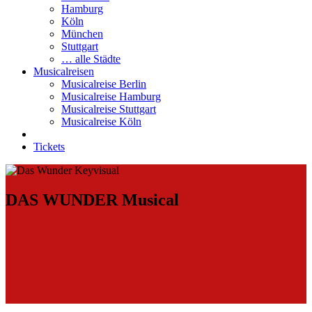
Hamburg
Köln
München
Stuttgart
… alle Städte
Musicalreisen
Musicalreise Berlin
Musicalreise Hamburg
Musicalreise Stuttgart
Musicalreise Köln
Tickets
DAS WUNDER Musical