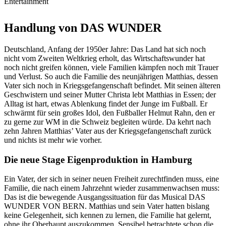
Entertainment
Handlung von DAS WUNDER
Deutschland, Anfang der 1950er Jahre: Das Land hat sich noch
nicht vom Zweiten Weltkrieg erholt, das Wirtschaftswunder hat
noch nicht greifen können, viele Familien kämpfen noch mit Trauer
und Verlust. So auch die Familie des neunjährigen Matthias, dessen
Vater sich noch in Kriegsgefangenschaft befindet. Mit seinen älteren
Geschwistern und seiner Mutter Christa lebt Matthias in Essen; der
Alltag ist hart, etwas Ablenkung findet der Junge im Fußball. Er
schwärmt für sein großes Idol, den Fußballer Helmut Rahn, den er
zu gerne zur WM in die Schweiz begleiten würde. Da kehrt nach
zehn Jahren Matthias’ Vater aus der Kriegsgefangenschaft zurück
und nichts ist mehr wie vorher.
Die neue Stage Eigenproduktion in Hamburg
Ein Vater, der sich in seiner neuen Freiheit zurechtfinden muss, eine
Familie, die nach einem Jahrzehnt wieder zusammenwachsen muss:
Das ist die bewegende Ausgangssituation für das Musical DAS
WUNDER VON BERN. Matthias und sein Vater hatten bislang
keine Gelegenheit, sich kennen zu lernen, die Familie hat gelernt,
ohne ihr Oberhaupt auszukommen. Sensibel betrachtete schon die