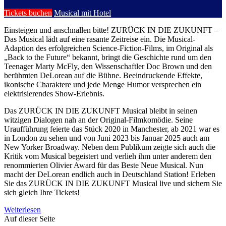
Tickets buchen
Musical mit Hotel
Einsteigen und anschnallen bitte! ZURÜCK IN DIE ZUKUNFT –
Das Musical lädt auf eine rasante Zeitreise ein. Die Musical-
Adaption des erfolgreichen Science-Fiction-Films, im Original als
„Back to the Future“ bekannt, bringt die Geschichte rund um den
Teenager Marty McFly, den Wissenschaftler Doc Brown und den
berühmten DeLorean auf die Bühne. Beeindruckende Effekte,
ikonische Charaktere und jede Menge Humor versprechen ein
elektrisierendes Show-Erlebnis.
Das ZURÜCK IN DIE ZUKUNFT Musical bleibt in seinen
witzigen Dialogen nah an der Original-Filmkomödie. Seine
Uraufführung feierte das Stück 2020 in Manchester, ab 2021 war es
in London zu sehen und von Juni 2023 bis Januar 2025 auch am
New Yorker Broadway. Neben dem Publikum zeigte sich auch die
Kritik vom Musical begeistert und verlieh ihm unter anderem den
renommierten Olivier Award für das Beste Neue Musical. Nun
macht der DeLorean endlich auch in Deutschland Station! Erleben
Sie das ZURÜCK IN DIE ZUKUNFT Musical live und sichern Sie
sich gleich Ihre Tickets!
Weiterlesen
Auf dieser Seite