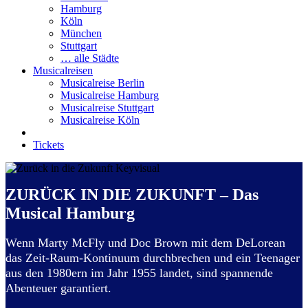
Hamburg
Köln
München
Stuttgart
… alle Städte
Musicalreisen
Musicalreise Berlin
Musicalreise Hamburg
Musicalreise Stuttgart
Musicalreise Köln
Tickets
ZURÜCK IN DIE ZUKUNFT – Das
Musical Hamburg
Wenn Marty McFly und Doc Brown mit dem DeLorean
das Zeit-Raum-Kontinuum durchbrechen und ein Teenager
aus den 1980ern im Jahr 1955 landet, sind spannende
Abenteuer garantiert.