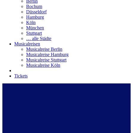
Berlin
Bochum
Düsseldorf
Hamburg
Köln
München
Stuttgart
… alle Städte
Musicalreisen
Musicalreise Berlin
Musicalreise Hamburg
Musicalreise Stuttgart
Musicalreise Köln
Tickets