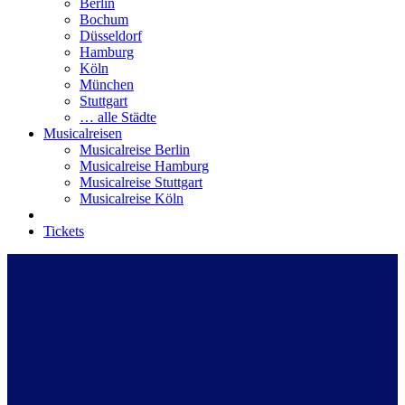
Berlin
Bochum
Düsseldorf
Hamburg
Köln
München
Stuttgart
… alle Städte
Musicalreisen
Musicalreise Berlin
Musicalreise Hamburg
Musicalreise Stuttgart
Musicalreise Köln
Tickets