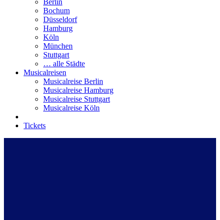
Berlin
Bochum
Düsseldorf
Hamburg
Köln
München
Stuttgart
… alle Städte
Musicalreisen
Musicalreise Berlin
Musicalreise Hamburg
Musicalreise Stuttgart
Musicalreise Köln
Tickets