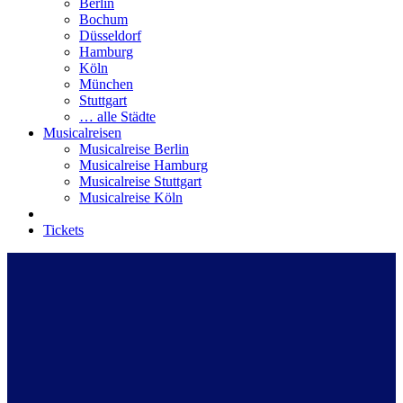
Berlin
Bochum
Düsseldorf
Hamburg
Köln
München
Stuttgart
… alle Städte
Musicalreisen
Musicalreise Berlin
Musicalreise Hamburg
Musicalreise Stuttgart
Musicalreise Köln
Tickets