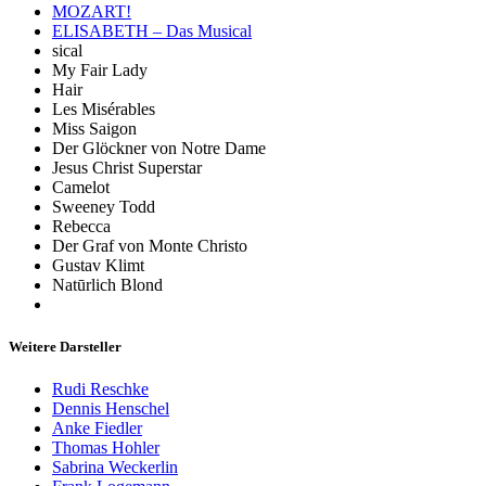
MOZART!
ELISABETH – Das Musical
sical
My Fair Lady
Hair
Les Misérables
Miss Saigon
Der Glöckner von Notre Dame
Jesus Christ Superstar
Camelot
Sweeney Todd
Rebecca
Der Graf von Monte Christo
Gustav Klimt
Natūrlich Blond
Weitere Darsteller
Rudi Reschke
Dennis Henschel
Anke Fiedler
Thomas Hohler
Sabrina Weckerlin