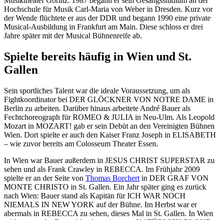
Musiktheater Görlitz. 1987 begann er sein Gesangsstudium an der
Hochschule für Musik Carl-Maria von Weber in Dresden. Kurz vor
der Wende flüchtete er aus der DDR und begann 1990 eine private
Musical-Ausbildung in Frankfurt am Main. Diese schloss er drei
Jahre später mit der Musical Bühnenreife ab.
Spielte bereits häufig in Wien und St.
Gallen
Sein sportliches Talent war die ideale Voraussetzung, um als
Fightkoordinator bei DER GLÖCKNER VON NOTRE DAME in
Berlin zu arbeiten. Darüber hinaus arbeitete André Bauer als
Fechtchoreograph für ROMEO & JULIA in Neu-Ulm. Als Leopold
Mozart in MOZART! gab er sein Debüt an den Vereinigten Bühnen
Wien. Dort spielte er auch den Kaiser Franz Joseph in ELISABETH
– wie zuvor bereits am Colosseum Theater Essen.
In Wien war Bauer außerdem in JESUS CHRIST SUPERSTAR zu
sehen und als Frank Crawley in REBECCA. Im Frühjahr 2009
spielte er an der Seite von
Thomas Borchert
in DER GRAF VON
MONTE CHRISTO in St. Gallen. Ein Jahr später ging es zurück
nach Wien: Bauer stand als Kapitän für ICH WAR NOCH
NIEMALS IN NEW YORK auf der Bühne. Im Herbst war er
abermals in REBECCA zu sehen, dieses Mal in St. Gallen. In Wien