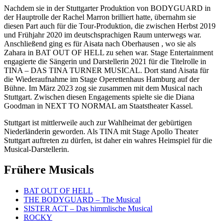
Nachdem sie in der Stuttgarter Produktion von BODYGUARD in
der Hauptrolle der Rachel Marron brilliert hatte, übernahm sie
diesen Part auch für die Tour-Produktion, die zwischen Herbst 2019
und Frühjahr 2020 im deutschsprachigen Raum unterwegs war.
Anschließend ging es für Aisata nach Oberhausen , wo sie als
Zahara in BAT OUT OF HELL zu sehen war. Stage Entertainment
engagierte die Sängerin und Darstellerin 2021 für die Titelrolle in
TINA – DAS TINA TURNER MUSICAL. Dort stand Aisata für
die Wiederaufnahme im Stage Operettenhaus Hamburg auf der
Bühne. Im März 2023 zog sie zusammen mit dem Musical nach
Stuttgart. Zwischen diesen Engagements spielte sie die Diana
Goodman in NEXT TO NORMAL am Staatstheater Kassel.
Stuttgart ist mittlerweile auch zur Wahlheimat der gebürtigen
Niederländerin geworden. Als TINA mit Stage Apollo Theater
Stuttgart auftreten zu dürfen, ist daher ein wahres Heimspiel für die
Musical-Darstellerin.
Frühere Musicals
BAT OUT OF HELL
THE BODYGUARD – The Musical
SISTER ACT – Das himmlische Musical
ROCKY