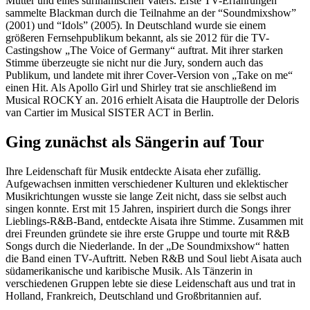
Mutter und eines surinamischen Vaters. Erste TV-Erfahrungen
sammelte Blackman durch die Teilnahme an der “Soundmixshow”
(2001) und “Idols” (2005). In Deutschland wurde sie einem
größeren Fernsehpublikum bekannt, als sie 2012 für die TV-
Castingshow „The Voice of Germany“ auftrat. Mit ihrer starken
Stimme überzeugte sie nicht nur die Jury, sondern auch das
Publikum, und landete mit ihrer Cover-Version von „Take on me“
einen Hit. Als Apollo Girl und Shirley trat sie anschließend im
Musical ROCKY an. 2016 erhielt Aisata die Hauptrolle der Deloris
van Cartier im Musical SISTER ACT in Berlin.
Ging zunächst als Sängerin auf Tour
Ihre Leidenschaft für Musik entdeckte Aisata eher zufällig.
Aufgewachsen inmitten verschiedener Kulturen und eklektischer
Musikrichtungen wusste sie lange Zeit nicht, dass sie selbst auch
singen konnte. Erst mit 15 Jahren, inspiriert durch die Songs ihrer
Lieblings-R&B-Band, entdeckte Aisata ihre Stimme. Zusammen mit
drei Freunden gründete sie ihre erste Gruppe und tourte mit R&B
Songs durch die Niederlande. In der „De Soundmixshow“ hatten
die Band einen TV-Auftritt. Neben R&B und Soul liebt Aisata auch
südamerikanische und karibische Musik. Als Tänzerin in
verschiedenen Gruppen lebte sie diese Leidenschaft aus und trat in
Holland, Frankreich, Deutschland und Großbritannien auf.