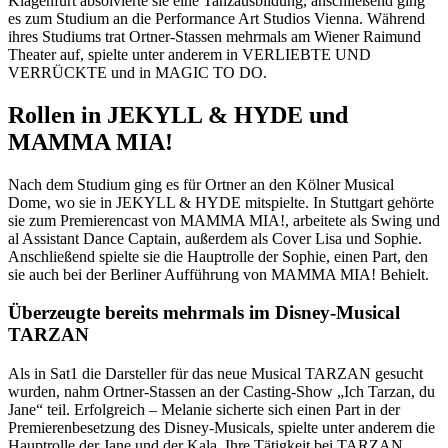
Klagenfurt absolvierte sie eine Tanzausbildung, anschließend ging
es zum Studium an die Performance Art Studios Vienna. Während
ihres Studiums trat Ortner-Stassen mehrmals am Wiener Raimund
Theater auf, spielte unter anderem in VERLIEBTE UND
VERRÜCKTE und in MAGIC TO DO.
Rollen in JEKYLL & HYDE und
MAMMA MIA!
Nach dem Studium ging es für Ortner an den Kölner Musical
Dome, wo sie in JEKYLL & HYDE mitspielte. In Stuttgart gehörte
sie zum Premierencast von MAMMA MIA!, arbeitete als Swing und
al Assistant Dance Captain, außerdem als Cover Lisa und Sophie.
Anschließend spielte sie die Hauptrolle der Sophie, einen Part, den
sie auch bei der Berliner Aufführung von MAMMA MIA! Behielt.
Überzeugte bereits mehrmals im Disney-Musical
TARZAN
Als in Sat1 die Darsteller für das neue Musical TARZAN gesucht
wurden, nahm Ortner-Stassen an der Casting-Show „Ich Tarzan, du
Jane“ teil. Erfolgreich – Melanie sicherte sich einen Part in der
Premierenbesetzung des Disney-Musicals, spielte unter anderem die
Hauptrolle der Jane und der Kala. Ihre Tätigkeit bei TARZAN