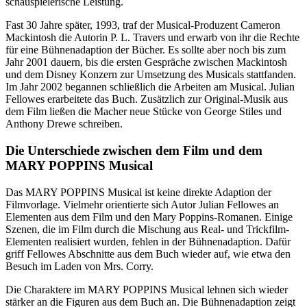
schauspielerische Leistung.
Fast 30 Jahre später, 1993, traf der Musical-Produzent Cameron
Mackintosh die Autorin P. L. Travers und erwarb von ihr die Rechte
für eine Bühnenadaption der Bücher. Es sollte aber noch bis zum
Jahr 2001 dauern, bis die ersten Gespräche zwischen Mackintosh
und dem Disney Konzern zur Umsetzung des Musicals stattfanden.
Im Jahr 2002 begannen schließlich die Arbeiten am Musical. Julian
Fellowes erarbeitete das Buch. Zusätzlich zur Original-Musik aus
dem Film ließen die Macher neue Stücke von George Stiles und
Anthony Drewe schreiben.
Die Unterschiede zwischen dem Film und dem
MARY POPPINS Musical
Das MARY POPPINS Musical ist keine direkte Adaption der
Filmvorlage. Vielmehr orientierte sich Autor Julian Fellowes an
Elementen aus dem Film und den Mary Poppins-Romanen. Einige
Szenen, die im Film durch die Mischung aus Real- und Trickfilm-
Elementen realisiert wurden, fehlen in der Bühnenadaption. Dafür
griff Fellowes Abschnitte aus dem Buch wieder auf, wie etwa den
Besuch im Laden von Mrs. Corry.
Die Charaktere im MARY POPPINS Musical lehnen sich wieder
stärker an die Figuren aus dem Buch an. Die Bühnenadaption zeigt