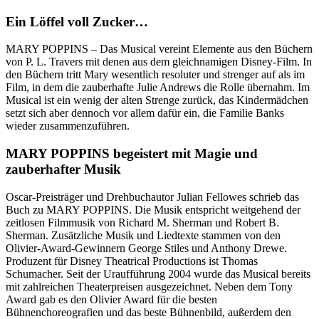
Ein Löffel voll Zucker…
MARY POPPINS – Das Musical vereint Elemente aus den Büchern
von P. L. Travers mit denen aus dem gleichnamigen Disney-Film. In
den Büchern tritt Mary wesentlich resoluter und strenger auf als im
Film, in dem die zauberhafte Julie Andrews die Rolle übernahm. Im
Musical ist ein wenig der alten Strenge zurück, das Kindermädchen
setzt sich aber dennoch vor allem dafür ein, die Familie Banks
wieder zusammenzuführen.
MARY POPPINS begeistert mit Magie und
zauberhafter Musik
Oscar-Preisträger und Drehbuchautor Julian Fellowes schrieb das
Buch zu MARY POPPINS. Die Musik entspricht weitgehend der
zeitlosen Filmmusik von Richard M. Sherman und Robert B.
Sherman. Zusätzliche Musik und Liedtexte stammen von den
Olivier-Award-Gewinnern George Stiles und Anthony Drewe.
Produzent für Disney Theatrical Productions ist Thomas
Schumacher. Seit der Uraufführung 2004 wurde das Musical bereits
mit zahlreichen Theaterpreisen ausgezeichnet. Neben dem Tony
Award gab es den Olivier Award für die besten
Bühnenchoreografien und das beste Bühnenbild, außerdem den