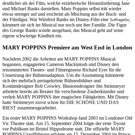
deutlicher als der Film, welche erzieherische Herausforderung Jane
und Michael Banks darstellen. Mary Poppins selbst tritt wieder
etwas strenger auf und erscheint als Mischung aus der Buch- und
der Filmfigur. War Winifred Banks im Disney-Film eine
,
Suffragette
kümmert sie sich im Musical nur noch um ihre Familie. Die Figur
des George Banks wurde ausgebaut, das Musical geht auf seine
eigene schwierige Kindheit ein.
MARY POPPINS Premiere am West End in London
Nachdem 2002 die Arbeiten am MARY POPPINS Musical
begannen, engagierten Cameron Mackintosh und Disney den
renommierten Theater- und Filmregisseur Richard Eyre für die
Umsetzung der Bühnenadaption. Um die Ausstattung kümmerte
sich der mehrfach preisgekrönte Bühnenbildner und
Kostümdesigner Bob Crowley. Illusionsdesigner Jim Steinmeyer
arbeitete bereits als Berater für verschiedene Zauberkünstler und
verlieh MARY POPPINS ihre magischen Fähigkeiten. Mit Disney
hatte Steinmeyer zuvor schon für DIE SCHÖNE UND DAS
BIEST zusammengearbeitet.
Ein erster MARY POPPINS Workshop fand 2003 im Londoner Old
Vic Theatre statt. Am 15. September 2004 folgte der erste Tryout
vor Publikum im Bristol Hippodrome statt. Die offizielle MARY
POPPINS Uraufführung erfolgte am 15. Dezember 2004 im Prince