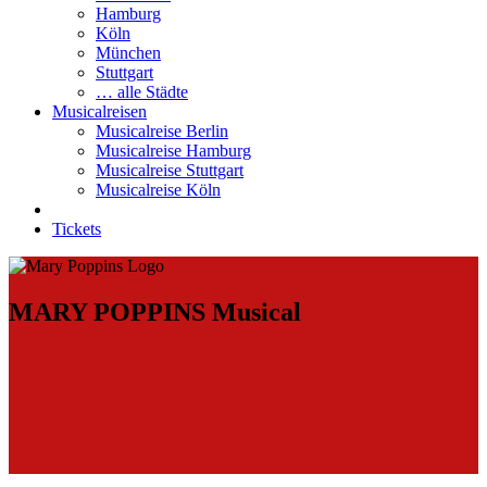
Hamburg
Köln
München
Stuttgart
… alle Städte
Musicalreisen
Musicalreise Berlin
Musicalreise Hamburg
Musicalreise Stuttgart
Musicalreise Köln
Tickets
MARY POPPINS Musical