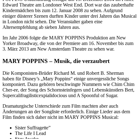
Edward Theatre am Londoner West End. Dort war das zauberhafte
Kindermädchen bis zum 12. Januar 2008 zu sehen. Aufgrund
einiger düsterer Szenen durften Kinder unter drei Jahren das Musical
in London nicht sehen. Die Veranstalter gaben eine
Altersempfehlung ab sieben Jahren aus.
Im Jahr 2006 folgte die MARY POPPINS Produktion am New
Yorker Broadway, die von der Premiere am 16. November bis zum
3. März 2013 am New Amsterdam Theatre zu sehen war.
MARY POPPINS – Musik, die verzaubert
Die Komponisten-Brüder Richard M. und Robert B. Sherman
haben für Disney’s „Mary Poppins“ einige unvergessliche Songs
komponiert. Dazu gehören beschwingte Nummern wie Chim Chim
Cher-ee, der Song des Schornsteinfegers und Lebenskünstlers Bert,
Supercalifragilisticexpialidocious und A Spoonful of Sugar.
Dramaturgische Unterschiede zum Film machten aber auch
Änderungen an der Songliste erforderlich. Einige Lieder aus dem
Film finden sich daher nicht im MARY POPPINS Musical:
Sister Suffragette”
The Life I Lead
Stay Awake