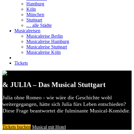
Hamburg
Köln
München
Stuttgart
… alle Städte
Musicalreisen
Musicalreise Berlin
Musicalreise Hamburg
Musicalreise Stuttgart
Musicalreise Köln
Tickets
& JULIA – Das Musical Stuttgart
Julia ohne Romeo - wie wäre die Geschichte wohl
weitergegangen, hätte sich Julia fürs Leben entschieden?
Diese Frage beantwortet die fulminante Musical-Komödie.
Tickets buchen
Musical mit Hotel