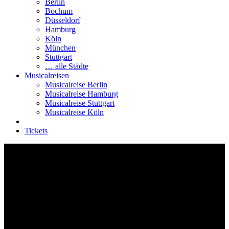
Berlin
Bochum
Düsseldorf
Hamburg
Köln
München
Stuttgart
… alle Städte
Musicalreisen
Musicalreise Berlin
Musicalreise Hamburg
Musicalreise Stuttgart
Musicalreise Köln
Tickets