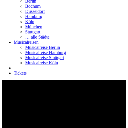
Berlin
Bochum
Düsseldorf
Hamburg
Köln
München
Stuttgart
… alle Städte
Musicalreisen
Musicalreise Berlin
Musicalreise Hamburg
Musicalreise Stuttgart
Musicalreise Köln
Tickets