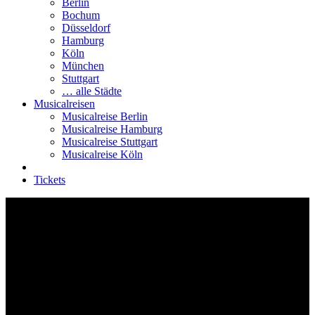
Berlin
Bochum
Düsseldorf
Hamburg
Köln
München
Stuttgart
… alle Städte
Musicalreisen
Musicalreise Berlin
Musicalreise Hamburg
Musicalreise Stuttgart
Musicalreise Köln
Tickets