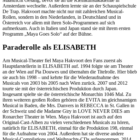
Maastricht Gesang, bevor sie an die Kleinkunstakademie in
Amsterdam wechselte. Außerdem lernte sie an der Schauspielschule
De Trap. Hakvoort machte nicht nur mit zahlreichen Musical-
Rollen, sondern in den Niederlanden, in Deutschland und in
Österreich vor allem mit ihren Solo-Programmen auf sich
aufmerksam. Auch in Italien und Japan stand sie mit ihrem ersten
Programm „Maya Goes Solo“ auf der Bühne.
Paraderolle als ELISABETH
Am Musical-Theater fiel Maya Hakvoort den Fans zuerst als
Hauptdarstellerin in ELISABETH auf. 1994 folgte sie am Theater
an der Wien auf Pia Douwes und übernahm die Titelrolle. Hier blieb
sie auch bis 1998 – und kehrte für die Wiederaufnahme des
Musicals von 2003 bis 2005 nach Wien zurück. 2007 und 2012
tourte sie mit der österreichischen Produktion durch Japan.
Insgesamt spielte sie die österreichische Monarchin 1046 Mal. Zu
ihren weiteren großen Rollen gehören die EVITA im gleichnamigen
Musical in Baden, die Mrs. Danvers in REBECCA in St. Gallen in
der Schweiz und die Madame Giry in LOVE NEVER DIES am
Ronarcher Theater in Wien. Maya Hakvoort ist auch auf den
Original-Cast-Alben zu vielen verschiedenen Musicals zu hören,
natürlich für ELISABETH, einmal für die Produktion 198, einmal
für die Aufnahme von 2004. Außerdem hat sie diverse andere
Musical-Compilations und Weihnachts-CDs aufgenommen. 2014