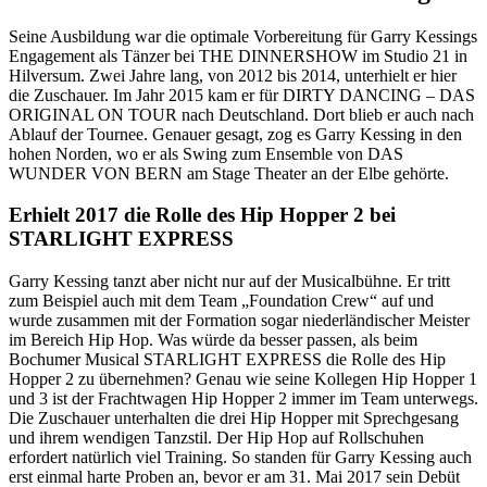
Seine Ausbildung war die optimale Vorbereitung für Garry Kessings
Engagement als Tänzer bei THE DINNERSHOW im Studio 21 in
Hilversum. Zwei Jahre lang, von 2012 bis 2014, unterhielt er hier
die Zuschauer. Im Jahr 2015 kam er für DIRTY DANCING – DAS
ORIGINAL ON TOUR nach Deutschland. Dort blieb er auch nach
Ablauf der Tournee. Genauer gesagt, zog es Garry Kessing in den
hohen Norden, wo er als Swing zum Ensemble von DAS
WUNDER VON BERN am Stage Theater an der Elbe gehörte.
Erhielt 2017 die Rolle des Hip Hopper 2 bei
STARLIGHT EXPRESS
Garry Kessing tanzt aber nicht nur auf der Musicalbühne. Er tritt
zum Beispiel auch mit dem Team „Foundation Crew“ auf und
wurde zusammen mit der Formation sogar niederländischer Meister
im Bereich Hip Hop. Was würde da besser passen, als beim
Bochumer Musical STARLIGHT EXPRESS die Rolle des Hip
Hopper 2 zu übernehmen? Genau wie seine Kollegen Hip Hopper 1
und 3 ist der Frachtwagen Hip Hopper 2 immer im Team unterwegs.
Die Zuschauer unterhalten die drei Hip Hopper mit Sprechgesang
und ihrem wendigen Tanzstil. Der Hip Hop auf Rollschuhen
erfordert natürlich viel Training. So standen für Garry Kessing auch
erst einmal harte Proben an, bevor er am 31. Mai 2017 sein Debüt