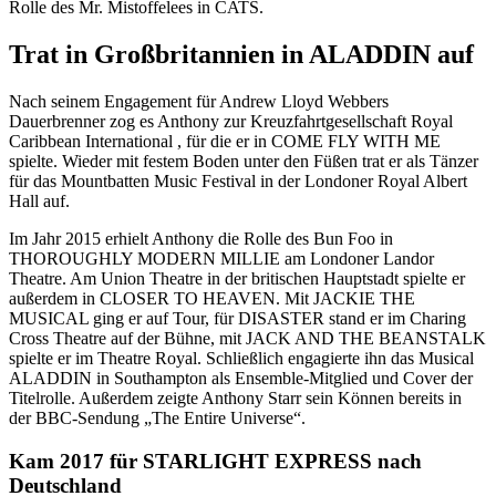
Rolle des Mr. Mistoffelees in CATS.
Trat in Großbritannien in ALADDIN auf
Nach seinem Engagement für Andrew Lloyd Webbers
Dauerbrenner zog es Anthony zur Kreuzfahrtgesellschaft Royal
Caribbean International , für die er in COME FLY WITH ME
spielte. Wieder mit festem Boden unter den Füßen trat er als Tänzer
für das Mountbatten Music Festival in der Londoner Royal Albert
Hall auf.
Im Jahr 2015 erhielt Anthony die Rolle des Bun Foo in
THOROUGHLY MODERN MILLIE am Londoner Landor
Theatre. Am Union Theatre in der britischen Hauptstadt spielte er
außerdem in CLOSER TO HEAVEN. Mit JACKIE THE
MUSICAL ging er auf Tour, für DISASTER stand er im Charing
Cross Theatre auf der Bühne, mit JACK AND THE BEANSTALK
spielte er im Theatre Royal. Schließlich engagierte ihn das Musical
ALADDIN in Southampton als Ensemble-Mitglied und Cover der
Titelrolle. Außerdem zeigte Anthony Starr sein Können bereits in
der BBC-Sendung „The Entire Universe“.
Kam 2017 für STARLIGHT EXPRESS nach
Deutschland