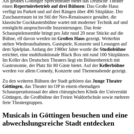
Als größtes Göttinger Sprechtheater bietet das Deutsche Theater
einen
Repertoirebetrieb auf drei Bühnen
: Das Große Haus
verfügt im Parkett und auf drei Rängen über 496 Sitzplätze. Der
Zuschauerraum ist im Stil der Neo-Renaissance gestaltet, die
klassische Guckkastenbühne wartet mit moderner Technik auf und
ermöglicht anspruchsvolle Inszenierungen. Das feste
Schauspielensemble bringt pro Jahr rund 20 neue Stücke auf die
Bühne, elf davon werden im
Großen Haus
gezeigt. Weiterhin
stehen Wiederaufnahmen, Gastspiele, Konzerte und Lesungen auf
dem Spielplan. Anfang der 1980er Jahre wurde die
Studiobühne
errichtet, eine multifunktionale Black Box mit rund 100 Sitzplätzen.
Im Keller des Deutschen Theaters liegt ein Bühnenbereich mit
Gastronomie, der Platz für 80 Gäste bietet. Auf der
Kellerbühne
werden vor allem Comedy, Konzerte und Themenabende gezeigt.
Zu den weiteren Bühnen der Stadt gehören das
Junge Theater
Göttingen
, das Theater im OP in einem ehemaligen
Schauoperationssaal der alten chirurgischen Klinik der Universität
Göttingen, die Großbühne der Freien Waldorfschule sowie mehrere
freie Theatergruppen.
Musicals in Göttingen besuchen und eine
abwechslungsreiche Stadt entdecken