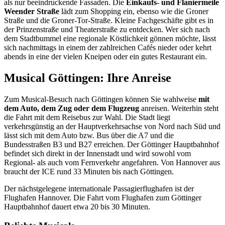
als nur beeindruckende Fassaden. Die
Einkaufs- und Flaniermeile
Weender Straße
lädt zum Shopping ein, ebenso wie die Groner
Straße und die Groner-Tor-Straße. Kleine Fachgeschäfte gibt es in
der Prinzenstraße und Theaterstraße zu entdecken. Wer sich nach
dem Stadtbummel eine regionale Köstlichkeit gönnen möchte, lässt
sich nachmittags in einem der zahlreichen Cafés nieder oder kehrt
abends in eine der vielen Kneipen oder ein gutes Restaurant ein.
Musical Göttingen: Ihre Anreise
Zum Musical-Besuch nach Göttingen können Sie wahlweise
mit
dem Auto, dem Zug oder dem Flugzeug
anreisen. Weiterhin steht
die Fahrt mit dem Reisebus zur Wahl. Die Stadt liegt
verkehrsgünstig an der Hauptverkehrsachse von Nord nach Süd und
lässt sich mit dem Auto bzw. Bus über die A7 und die
Bundesstraßen B3 und B27 erreichen. Der Göttinger Hauptbahnhof
befindet sich direkt in der Innenstadt und wird sowohl vom
Regional- als auch vom Fernverkehr angefahren. Von Hannover aus
braucht der ICE rund 33 Minuten bis nach Göttingen.
Der nächstgelegene internationale Passagierflughafen ist der
Flughafen Hannover. Die Fahrt vom Flughafen zum Göttinger
Hauptbahnhof dauert etwa 20 bis 30 Minuten.