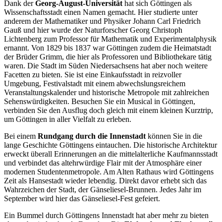
Dank der
Georg-August-Universität
hat sich Göttingen als
Wissenschaftsstadt einen Namen gemacht. Hier studierte unter
anderem der Mathematiker und Physiker Johann Carl Friedrich
Gauß und hier wurde der Naturforscher Georg Christoph
Lichtenberg zum Professor für Mathematik und Experimentalphysik
ernannt. Von 1829 bis 1837 war Göttingen zudem die Heimatstadt
der Brüder Grimm, die hier als Professoren und Bibliothekare tätig
waren. Die Stadt im Süden Niedersachsens hat aber noch weitere
Facetten zu bieten. Sie ist eine Einkaufsstadt in reizvoller
Umgebung, Festivalstadt mit einem abwechslungsreichem
Veranstaltungskalender und historische Metropole mit zahlreichen
Sehenswürdigkeiten. Besuchen Sie ein Musical in Göttingen,
verbinden Sie den Ausflug doch gleich mit einem kleinen Kurztrip,
um Göttingen in aller Vielfalt zu erleben.
Bei einem
Rundgang durch die Innenstadt
können Sie in die
lange Geschichte Göttingens eintauchen. Die historische Architektur
erweckt überall Erinnerungen an die mittelalterliche Kaufmannsstadt
und verbindet das altehrwürdige Flair mit der Atmosphäre einer
modernen Studentenmetropole. Am Alten Rathaus wird Göttingens
Zeit als Hansestadt wieder lebendig. Direkt davor erhebt sich das
Wahrzeichen der Stadt, der Gänseliesel-Brunnen. Jedes Jahr im
September wird hier das Gänseliesel-Fest gefeiert.
Ein Bummel durch Göttingens Innenstadt hat aber mehr zu bieten