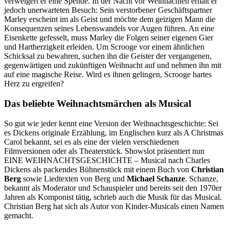
verweigert er eine Spende. In der Nacht vor Weihnachten erhält er
jedoch unerwarteten Besuch: Sein verstorbener Geschäftspartner
Marley erscheint im als Geist und möchte dem geizigen Mann die
Konsequenzen seines Lebenswandels vor Augen führen. An eine
Eisenkette gefesselt, muss Marley die Folgen seiner eigenen Gier
und Hartherzigkeit erleiden. Um Scrooge vor einem ähnlichen
Schicksal zu bewahren, suchen ihn die Geister der vergangenen,
gegenwärtigen und zukünftigen Weihnacht auf und nehmen ihn mit
auf eine magische Reise. Wird es ihnen gelingen, Scrooge hartes
Herz zu ergreifen?
Das beliebte Weihnachtsmärchen als Musical
So gut wie jeder kennt eine Version der Weihnachtsgeschichte: Sei
es Dickens originale Erzählung, im Englischen kurz als A Christmas
Carol bekannt, sei es als eine der vielen verschiedenen
Filmversionen oder als Theaterstück. Showslot präsentiert nun
EINE WEIHNACHTSGESCHICHTE – Musical nach Charles
Dickens als packendes Bühnenstück mit einem Buch von
Christian
Berg
sowie Liedtexten von Berg und
Michael Schanze
. Schanze,
bekannt als Moderator und Schauspieler und bereits seit den 1970er
Jahren als Komponist tätig, schrieb auch die Musik für das Musical.
Christian Berg hat sich als Autor von Kinder-Musicals einen Namen
gemacht.