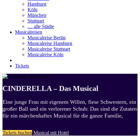
Hamburg
Köln
München
Stuttgart
… alle Städte
Musicalreisen
Musicalreise Berlin
Musicalreise Hamburg
Musicalreise Stuttgart
Musicalreise Köln
Tickets
CINDERELLA – Das Musical
Eine junge Frau mit eigenem Willen, fiese Schwestern, ein
großer Ball und ein verlorener Schuh: Das sind die Zutaten
für ein märchenhaftes Musical für die ganze Familie,
Tickets buchen
Musical mit Hotel