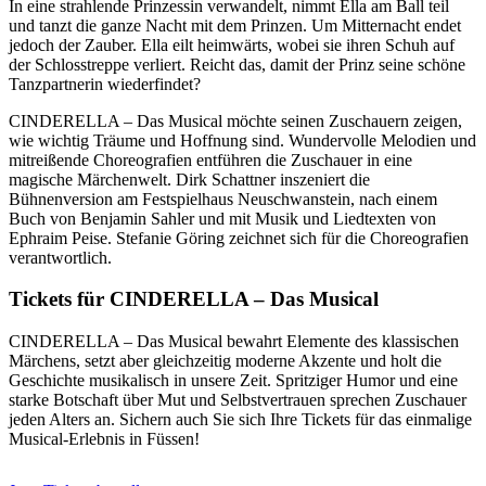
In eine strahlende Prinzessin verwandelt, nimmt Ella am Ball teil
und tanzt die ganze Nacht mit dem Prinzen. Um Mitternacht endet
jedoch der Zauber. Ella eilt heimwärts, wobei sie ihren Schuh auf
der Schlosstreppe verliert. Reicht das, damit der Prinz seine schöne
Tanzpartnerin wiederfindet?
CINDERELLA – Das Musical möchte seinen Zuschauern zeigen,
wie wichtig Träume und Hoffnung sind. Wundervolle Melodien und
mitreißende Choreografien entführen die Zuschauer in eine
magische Märchenwelt. Dirk Schattner inszeniert die
Bühnenversion am Festspielhaus Neuschwanstein, nach einem
Buch von Benjamin Sahler und mit Musik und Liedtexten von
Ephraim Peise. Stefanie Göring zeichnet sich für die Choreografien
verantwortlich.
Tickets für CINDERELLA – Das Musical
CINDERELLA – Das Musical bewahrt Elemente des klassischen
Märchens, setzt aber gleichzeitig moderne Akzente und holt die
Geschichte musikalisch in unsere Zeit. Spritziger Humor und eine
starke Botschaft über Mut und Selbstvertrauen sprechen Zuschauer
jeden Alters an. Sichern auch Sie sich Ihre Tickets für das einmalige
Musical-Erlebnis in Füssen!