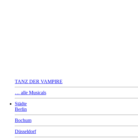
TANZ DER VAMPIRE
… alle Musicals
Städte
Berlin
Bochum
Düsseldorf