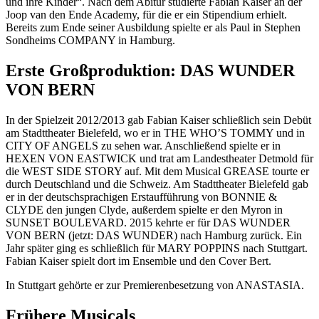
und ihre Kinder“. Nach dem Abitur studierte Fabian Kaiser an der
Joop van den Ende Academy, für die er ein Stipendium erhielt.
Bereits zum Ende seiner Ausbildung spielte er als Paul in Stephen
Sondheims COMPANY in Hamburg.
Erste Großproduktion: DAS WUNDER
VON BERN
In der Spielzeit 2012/2013 gab Fabian Kaiser schließlich sein Debüt
am Stadttheater Bielefeld, wo er in THE WHO’S TOMMY und in
CITY OF ANGELS zu sehen war. Anschließend spielte er in
HEXEN VON EASTWICK und trat am Landestheater Detmold für
die WEST SIDE STORY auf. Mit dem Musical GREASE tourte er
durch Deutschland und die Schweiz. Am Stadttheater Bielefeld gab
er in der deutschsprachigen Erstaufführung von BONNIE &
CLYDE den jungen Clyde, außerdem spielte er den Myron in
SUNSET BOULEVARD. 2015 kehrte er für DAS WUNDER
VON BERN (jetzt: DAS WUNDER) nach Hamburg zurück. Ein
Jahr später ging es schließlich für MARY POPPINS nach Stuttgart.
Fabian Kaiser spielt dort im Ensemble und den Cover Bert.
In Stuttgart gehörte er zur Premierenbesetzung von ANASTASIA.
Frühere Musicals