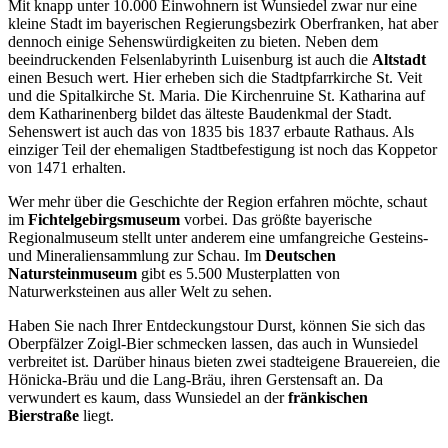
Mit knapp unter 10.000 Einwohnern ist Wunsiedel zwar nur eine
kleine Stadt im bayerischen Regierungsbezirk Oberfranken, hat aber
dennoch einige Sehenswürdigkeiten zu bieten. Neben dem
beeindruckenden Felsenlabyrinth Luisenburg ist auch die
Altstadt
einen Besuch wert. Hier erheben sich die Stadtpfarrkirche St. Veit
und die Spitalkirche St. Maria. Die Kirchenruine St. Katharina auf
dem Katharinenberg bildet das älteste Baudenkmal der Stadt.
Sehenswert ist auch das von 1835 bis 1837 erbaute Rathaus. Als
einziger Teil der ehemaligen Stadtbefestigung ist noch das Koppetor
von 1471 erhalten.
Wer mehr über die Geschichte der Region erfahren möchte, schaut
im
Fichtelgebirgsmuseum
vorbei. Das größte bayerische
Regionalmuseum stellt unter anderem eine umfangreiche Gesteins-
und Mineraliensammlung zur Schau. Im
Deutschen
Natursteinmuseum
gibt es 5.500 Musterplatten von
Naturwerksteinen aus aller Welt zu sehen.
Haben Sie nach Ihrer Entdeckungstour Durst, können Sie sich das
Oberpfälzer Zoigl-Bier schmecken lassen, das auch in Wunsiedel
verbreitet ist. Darüber hinaus bieten zwei stadteigene Brauereien, die
Hönicka-Bräu und die Lang-Bräu, ihren Gerstensaft an. Da
verwundert es kaum, dass Wunsiedel an der
fränkischen
Bierstraße
liegt.