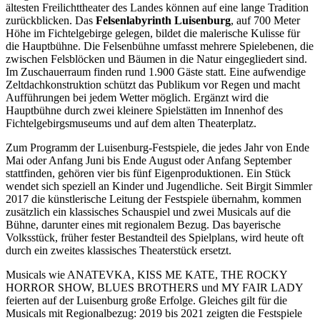
ältesten Freilichttheater des Landes können auf eine lange Tradition
zurückblicken. Das
Felsenlabyrinth Luisenburg
, auf 700 Meter
Höhe im Fichtelgebirge gelegen, bildet die malerische Kulisse für
die Hauptbühne. Die Felsenbühne umfasst mehrere Spielebenen, die
zwischen Felsblöcken und Bäumen in die Natur eingegliedert sind.
Im Zuschauerraum finden rund 1.900 Gäste statt. Eine aufwendige
Zeltdachkonstruktion schützt das Publikum vor Regen und macht
Aufführungen bei jedem Wetter möglich. Ergänzt wird die
Hauptbühne durch zwei kleinere Spielstätten im Innenhof des
Fichtelgebirgsmuseums und auf dem alten Theaterplatz.
Zum Programm der Luisenburg-Festspiele, die jedes Jahr von Ende
Mai oder Anfang Juni bis Ende August oder Anfang September
stattfinden, gehören vier bis fünf Eigenproduktionen. Ein Stück
wendet sich speziell an Kinder und Jugendliche. Seit Birgit Simmler
2017 die künstlerische Leitung der Festspiele übernahm, kommen
zusätzlich ein klassisches Schauspiel und zwei Musicals auf die
Bühne, darunter eines mit regionalem Bezug. Das bayerische
Volksstück, früher fester Bestandteil des Spielplans, wird heute oft
durch ein zweites klassisches Theaterstück ersetzt.
Musicals wie ANATEVKA, KISS ME KATE, THE ROCKY
HORROR SHOW, BLUES BROTHERS und MY FAIR LADY
feierten auf der Luisenburg große Erfolge. Gleiches gilt für die
Musicals mit Regionalbezug: 2019 bis 2021 zeigten die Festspiele