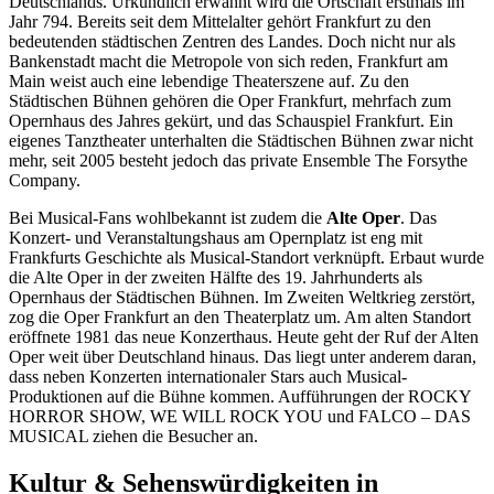
Deutschlands. Urkundlich erwähnt wird die Ortschaft erstmals im
Jahr 794. Bereits seit dem Mittelalter gehört Frankfurt zu den
bedeutenden städtischen Zentren des Landes. Doch nicht nur als
Bankenstadt macht die Metropole von sich reden, Frankfurt am
Main weist auch eine lebendige Theaterszene auf. Zu den
Städtischen Bühnen gehören die Oper Frankfurt, mehrfach zum
Opernhaus des Jahres gekürt, und das Schauspiel Frankfurt. Ein
eigenes Tanztheater unterhalten die Städtischen Bühnen zwar nicht
mehr, seit 2005 besteht jedoch das private Ensemble The Forsythe
Company.
Bei Musical-Fans wohlbekannt ist zudem die
Alte Oper
. Das
Konzert- und Veranstaltungshaus am Opernplatz ist eng mit
Frankfurts Geschichte als Musical-Standort verknüpft. Erbaut wurde
die Alte Oper in der zweiten Hälfte des 19. Jahrhunderts als
Opernhaus der Städtischen Bühnen. Im Zweiten Weltkrieg zerstört,
zog die Oper Frankfurt an den Theaterplatz um. Am alten Standort
eröffnete 1981 das neue Konzerthaus. Heute geht der Ruf der Alten
Oper weit über Deutschland hinaus. Das liegt unter anderem daran,
dass neben Konzerten internationaler Stars auch Musical-
Produktionen auf die Bühne kommen. Aufführungen der ROCKY
HORROR SHOW, WE WILL ROCK YOU und FALCO – DAS
MUSICAL ziehen die Besucher an.
Kultur & Sehenswürdigkeiten in