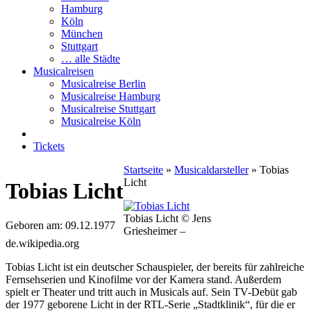
Hamburg
Köln
München
Stuttgart
… alle Städte
Musicalreisen
Musicalreise Berlin
Musicalreise Hamburg
Musicalreise Stuttgart
Musicalreise Köln
Tickets
Startseite
»
Musicaldarsteller
»
Tobias
Licht
Tobias Licht
Tobias Licht © Jens
Geboren am: 09.12.1977
Griesheimer –
de.wikipedia.org
Tobias Licht ist ein deutscher Schauspieler, der bereits für zahlreiche
Fernsehserien und Kinofilme vor der Kamera stand. Außerdem
spielt er Theater und tritt auch in Musicals auf. Sein TV-Debüt gab
der 1977 geborene Licht in der RTL-Serie „Stadtklinik“, für die er