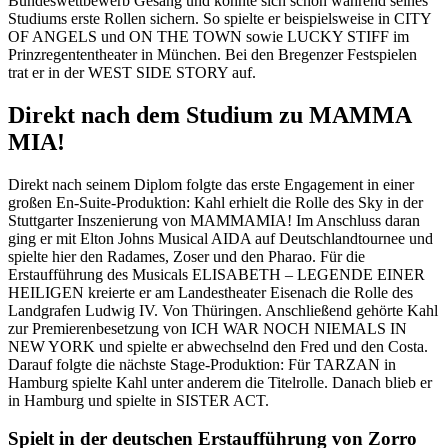
Bundeswettbewerb Gesang und konnte sich schon während seines
Studiums erste Rollen sichern. So spielte er beispielsweise in CITY
OF ANGELS und ON THE TOWN sowie LUCKY STIFF im
Prinzregententheater in München. Bei den Bregenzer Festspielen
trat er in der WEST SIDE STORY auf.
Direkt nach dem Studium zu MAMMA
MIA!
Direkt nach seinem Diplom folgte das erste Engagement in einer
großen En-Suite-Produktion: Kahl erhielt die Rolle des Sky in der
Stuttgarter Inszenierung von MAMMAMIA! Im Anschluss daran
ging er mit Elton Johns Musical AIDA auf Deutschlandtournee und
spielte hier den Radames, Zoser und den Pharao. Für die
Erstaufführung des Musicals ELISABETH – LEGENDE EINER
HEILIGEN kreierte er am Landestheater Eisenach die Rolle des
Landgrafen Ludwig IV. Von Thüringen. Anschließend gehörte Kahl
zur Premierenbesetzung von ICH WAR NOCH NIEMALS IN
NEW YORK und spielte er abwechselnd den Fred und den Costa.
Darauf folgte die nächste Stage-Produktion: Für TARZAN in
Hamburg spielte Kahl unter anderem die Titelrolle. Danach blieb er
in Hamburg und spielte in SISTER ACT.
Spielt in der deutschen Erstaufführung von Zorro