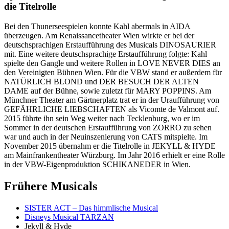
die Titelrolle
Bei den Thunerseespielen konnte Kahl abermals in AIDA
überzeugen. Am Renaissancetheater Wien wirkte er bei der
deutschsprachigen Erstaufführung des Musicals DINOSAURIER
mit. Eine weitere deutschsprachige Erstaufführung folgte: Kahl
spielte den Gangle und weitere Rollen in LOVE NEVER DIES an
den Vereinigten Bühnen Wien. Für die VBW stand er außerdem für
NATÜRLICH BLOND und DER BESUCH DER ALTEN
DAME auf der Bühne, sowie zuletzt für MARY POPPINS. Am
Münchner Theater am Gärtnerplatz trat er in der Uraufführung von
GEFÄHRLICHE LIEBSCHAFTEN als Vicomte de Valmont auf.
2015 führte ihn sein Weg weiter nach Tecklenburg, wo er im
Sommer in der deutschen Erstaufführung von ZORRO zu sehen
war und auch in der Neuinszenierung von CATS mitspielte. Im
November 2015 übernahm er die Titelrolle in JEKYLL & HYDE
am Mainfrankentheater Würzburg. Im Jahr 2016 erhielt er eine Rolle
in der VBW-Eigenproduktion SCHIKANEDER in Wien.
Frühere Musicals
SISTER ACT – Das himmlische Musical
Disneys Musical TARZAN
Jekyll & Hyde