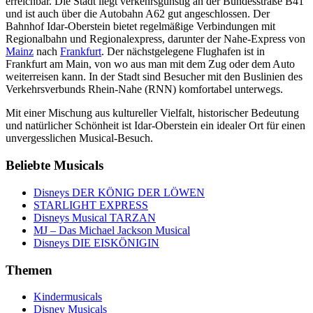
erreichbar. Die Stadt liegt verkehrsgünstig an der Bundesstraße B41
und ist auch über die Autobahn A62 gut angeschlossen. Der
Bahnhof Idar-Oberstein bietet regelmäßige Verbindungen mit
Regionalbahn und Regionalexpress, darunter der Nahe-Express von
Mainz
nach
Frankfurt
. Der nächstgelegene Flughafen ist in
Frankfurt am Main, von wo aus man mit dem Zug oder dem Auto
weiterreisen kann. In der Stadt sind Besucher mit den Buslinien des
Verkehrsverbunds Rhein-Nahe (RNN) komfortabel unterwegs.
Mit einer Mischung aus kultureller Vielfalt, historischer Bedeutung
und natürlicher Schönheit ist Idar-Oberstein ein idealer Ort für einen
unvergesslichen Musical-Besuch.
Beliebte Musicals
Disneys DER KÖNIG DER LÖWEN
STARLIGHT EXPRESS
Disneys Musical TARZAN
MJ – Das Michael Jackson Musical
Disneys DIE EISKÖNIGIN
Themen
Kindermusicals
Disney Musicals