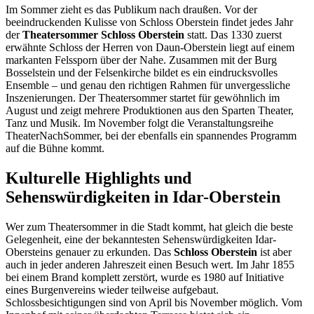
Im Sommer zieht es das Publikum nach draußen. Vor der
beeindruckenden Kulisse von Schloss Oberstein findet jedes Jahr
der
Theatersommer Schloss Oberstein
statt. Das 1330 zuerst
erwähnte Schloss der Herren von Daun-Oberstein liegt auf einem
markanten Felssporn über der Nahe. Zusammen mit der Burg
Bosselstein und der Felsenkirche bildet es ein eindrucksvolles
Ensemble – und genau den richtigen Rahmen für unvergessliche
Inszenierungen. Der Theatersommer startet für gewöhnlich im
August und zeigt mehrere Produktionen aus den Sparten Theater,
Tanz und Musik. Im November folgt die Veranstaltungsreihe
TheaterNachSommer, bei der ebenfalls ein spannendes Programm
auf die Bühne kommt.
Kulturelle Highlights und
Sehenswürdigkeiten in Idar-Oberstein
Wer zum Theatersommer in die Stadt kommt, hat gleich die beste
Gelegenheit, eine der bekanntesten Sehenswürdigkeiten Idar-
Obersteins genauer zu erkunden. Das
Schloss Oberstein
ist aber
auch in jeder anderen Jahreszeit einen Besuch wert. Im Jahr 1855
bei einem Brand komplett zerstört, wurde es 1980 auf Initiative
eines Burgenvereins wieder teilweise aufgebaut.
Schlossbesichtigungen sind von April bis November möglich. Vom