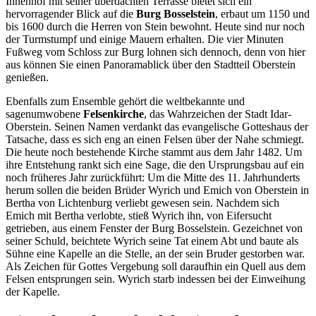
Innenhof mit seiner überdachten Terrasse bietet sich ein
hervorragender Blick auf die
Burg Bosselstein
, erbaut um 1150 und
bis 1600 durch die Herren von Stein bewohnt. Heute sind nur noch
der Turmstumpf und einige Mauern erhalten. Die vier Minuten
Fußweg vom Schloss zur Burg lohnen sich dennoch, denn von hier
aus können Sie einen Panoramablick über den Stadtteil Oberstein
genießen.
Ebenfalls zum Ensemble gehört die weltbekannte und
sagenumwobene
Felsenkirche
, das Wahrzeichen der Stadt Idar-
Oberstein. Seinen Namen verdankt das evangelische Gotteshaus der
Tatsache, dass es sich eng an einen Felsen über der Nahe schmiegt.
Die heute noch bestehende Kirche stammt aus dem Jahr 1482. Um
ihre Entstehung rankt sich eine Sage, die den Ursprungsbau auf ein
noch früheres Jahr zurückführt: Um die Mitte des 11. Jahrhunderts
herum sollen die beiden Brüder Wyrich und Emich von Oberstein in
Bertha von Lichtenburg verliebt gewesen sein. Nachdem sich
Emich mit Bertha verlobte, stieß Wyrich ihn, von Eifersucht
getrieben, aus einem Fenster der Burg Bosselstein. Gezeichnet von
seiner Schuld, beichtete Wyrich seine Tat einem Abt und baute als
Sühne eine Kapelle an die Stelle, an der sein Bruder gestorben war.
Als Zeichen für Gottes Vergebung soll daraufhin ein Quell aus dem
Felsen entsprungen sein. Wyrich starb indessen bei der Einweihung
der Kapelle.