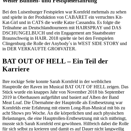
Weiter Bühnen- und Festspielerfahrung
Bei den Luisenburger Festspielen war Kornfeld mehrmals zu sehen
und spielte in der Produktion von CABARET ein verruchtes Kit-
Kat-Girl und in CATS die weiße Katze Cassandra. Es folgte die
Teilnahme an Deutschlandtourneen mit HAIRSPRAY und DAS
DSCHUNGELBUCH und ein Engagement am Staatstheater
Braunschweig in HAIR. 2018 spielte sie bei den Festspielen
Clingenburg die Rolle der Anybody`s in WEST SIDE STORY und
in DER VERKAUFTE GROßVATER.
BAT OUT OF HELL – Ein Teil der
Karriere
Ihre rockige Seite konnte Sarah Kornfeld in der weiblichen
Hauptrolle der Raven im Musical BAT OUT OF HELL zeigen. Das
Stück wurde ein knappes Jahr von November 2018 bis September
2019 in Oberhausen aufgeführt und basiert auf Alben der Band
Meat Loaf. Die Übernahme der Hauptrolle als Erstbesetzung war
Kornfelds erste Erfahrung mit einem Long-Run-Musical mit bis zu
acht Shows pro Woche. An die körperlichen und auch physischen
Belastungen, die eine Hauptrollen-Erstbesetzung mit sich mitbringt,
musste sich Sarah Kornfeld erst gewöhnen. Hilfreich dabei die Rolle
für sich selbst zu kreieren und damit es auf Dauer nicht langweilig