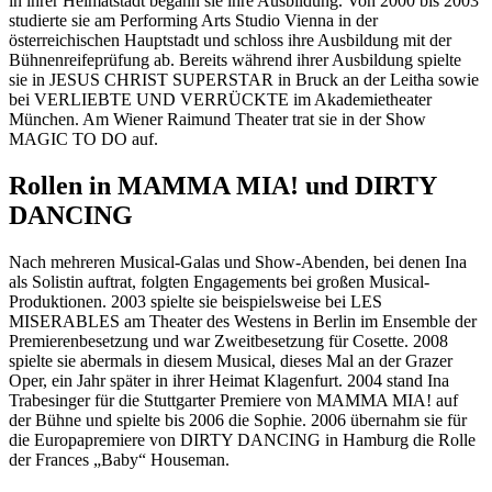
in ihrer Heimatstadt begann sie ihre Ausbildung. Von 2000 bis 2003
studierte sie am Performing Arts Studio Vienna in der
österreichischen Hauptstadt und schloss ihre Ausbildung mit der
Bühnenreifeprüfung ab. Bereits während ihrer Ausbildung spielte
sie in JESUS CHRIST SUPERSTAR in Bruck an der Leitha sowie
bei VERLIEBTE UND VERRÜCKTE im Akademietheater
München. Am Wiener Raimund Theater trat sie in der Show
MAGIC TO DO auf.
Rollen in MAMMA MIA! und DIRTY
DANCING
Nach mehreren Musical-Galas und Show-Abenden, bei denen Ina
als Solistin auftrat, folgten Engagements bei großen Musical-
Produktionen. 2003 spielte sie beispielsweise bei LES
MISERABLES am Theater des Westens in Berlin im Ensemble der
Premierenbesetzung und war Zweitbesetzung für Cosette. 2008
spielte sie abermals in diesem Musical, dieses Mal an der Grazer
Oper, ein Jahr später in ihrer Heimat Klagenfurt. 2004 stand Ina
Trabesinger für die Stuttgarter Premiere von MAMMA MIA! auf
der Bühne und spielte bis 2006 die Sophie. 2006 übernahm sie für
die Europapremiere von DIRTY DANCING in Hamburg die Rolle
der Frances „Baby“ Houseman.