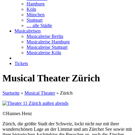
Hamburg
Köln
München
Stuttgart
… alle Städte
Musicalreisen
Musicalreise Berlin
Musicalreise Hamburg
Musicalreise Stuttgart
Musicalreise Köln
Tickets
Musical Theater Zürich
Startseite
»
Musical Theater
»
Zürich
©Hannes Henz
Zürich, die größte Stadt der Schweiz, lockt nicht nur mit ihrer
wunderschönen Lage an der Limmat und am Zürcher See sowie mit
ihrer historischen Architektur die Besucher an, auch die Zürcher