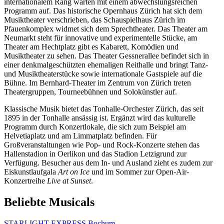
internationalem Rang warten mit einem abwechslungsreichen
Programm auf. Das historische Opernhaus Zürich hat sich dem
Musiktheater verschrieben, das Schauspielhaus Zürich im
Pfauenkomplex widmet sich dem Sprechtheater. Das Theater am
Neumarkt steht für innovative und experimentelle Stücke, am
Theater am Hechtplatz gibt es Kabarett, Komödien und
Musiktheater zu sehen. Das Theater Gessnerallee befindet sich in
einer denkmalgeschützten ehemaligen Reithalle und bringt Tanz-
und Musiktheaterstücke sowie internationale Gastspiele auf die
Bühne. Im Bernhard-Theater im Zentrum von Zürich treten
Theatergruppen, Tourneebühnen und Solokünstler auf.
Klassische Musik bietet das Tonhalle-Orchester Zürich, das seit
1895 in der Tonhalle ansässig ist. Ergänzt wird das kulturelle
Programm durch Konzertlokale, die sich zum Beispiel am
Helvetiaplatz und am Limmatplatz befinden. Für
Großveranstaltungen wie Pop- und Rock-Konzerte stehen das
Hallenstadion in Oerlikon und das Stadion Letzigrund zur
Verfügung. Besucher aus dem In- und Ausland zieht es zudem zur
Eiskunstlaufgala
Art on Ice
und im Sommer zur Open-Air-
Konzertreihe
Live at Sunset
.
Beliebte Musicals
STARLIGHT EXPRESS Bochum