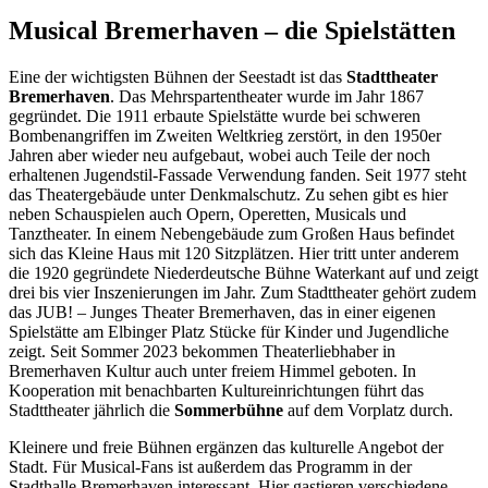
Musical Bremerhaven – die Spielstätten
Eine der wichtigsten Bühnen der Seestadt ist das
Stadttheater
Bremerhaven
. Das Mehrspartentheater wurde im Jahr 1867
gegründet. Die 1911 erbaute Spielstätte wurde bei schweren
Bombenangriffen im Zweiten Weltkrieg zerstört, in den 1950er
Jahren aber wieder neu aufgebaut, wobei auch Teile der noch
erhaltenen Jugendstil-Fassade Verwendung fanden. Seit 1977 steht
das Theatergebäude unter Denkmalschutz. Zu sehen gibt es hier
neben Schauspielen auch Opern, Operetten, Musicals und
Tanztheater. In einem Nebengebäude zum Großen Haus befindet
sich das Kleine Haus mit 120 Sitzplätzen. Hier tritt unter anderem
die 1920 gegründete Niederdeutsche Bühne Waterkant auf und zeigt
drei bis vier Inszenierungen im Jahr. Zum Stadttheater gehört zudem
das JUB! – Junges Theater Bremerhaven, das in einer eigenen
Spielstätte am Elbinger Platz Stücke für Kinder und Jugendliche
zeigt. Seit Sommer 2023 bekommen Theaterliebhaber in
Bremerhaven Kultur auch unter freiem Himmel geboten. In
Kooperation mit benachbarten Kultureinrichtungen führt das
Stadttheater jährlich die
Sommerbühne
auf dem Vorplatz durch.
Kleinere und freie Bühnen ergänzen das kulturelle Angebot der
Stadt. Für Musical-Fans ist außerdem das Programm in der
Stadthalle Bremerhaven interessant. Hier gastieren verschiedene