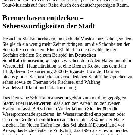
Tour-Musicals auf ihrer Reise durch den deutschsprachigen Raum.
Bremerhaven entdecken –
Sehenswürdigkeiten der Stadt
Besuchen Sie Bremerhaven, um sich ein Musical anzusehen, sollten
Sie gleich ein wenig mehr Zeit mitbringen, um die Schönheiten der
Seestadt zu entdecken. Einen Einblick in die Geschichte der
Seefahrt erhalten Sie zum Beispiel im
Deutschen
Schifffahrtsmuseum
, gelegen zwischen dem Alten Hafen und dem
Weserdeich. Hauptattraktion ist eine Bremer Kogge aus dem Jahr
1380, deren Restaurierung 2000 fertiggestellt wurde. Darüber
hinaus gibt es Schaustücke zu verschiedenen Schifffahrtsepochen zu
sehen sowie zu Themen wie Fischerei und Walfang,
Handelsschifffahrt und Polarforschung.
Das Deutsche Schifffahrtsmuseum gehört zum maritim geprägten
Stadtviertel
Havenwelten
, das auch den Alten und den Neuen
Hafen umfasst. Bei schönem Wetter können Sie hier über die
Weserpromenade spazieren, im Weserstrandbad entspannen oder
sich den
Großen Leuchtturm
aus dem Jahr 1854 aus der Nähe
ansehen. Im Neuen Hafen liegt das Schulschiff Deutschland vor
Anker, das letzte deutsche Vollschiff, das 1995 als schwimmendes