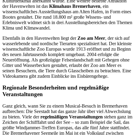
Kulturdenkmal anerkannt wurde. Eine weitere beliebte Attraktion
der Havenwelten ist das
Klimahaus Bremerhaven
, ein
wissenschaftliches Ausstellungshaus am Alten Hafen, in Form eines
Bootes gestaltet. Die rund 18.800 m² große Wissens- und
Erlebniswelt widmet sich in drei Ausstellungsbereichen den Themen
Klima und Klimawandel.
Ebenfalls in den Havenwelten liegt der
Zoo am Meer
, der sich auf
wasserlebende und nordische Tierarten spezialisiert hat. Der kleinste
wissenschaftliche Zoo Europas wurde 1913 eröffnet und zu Beginn
des neuen Jahrtausends komplett umgebaut. 2004 erfolgte die
Neueröffnung. Als großzügige Felsenlandschaft mit Gehegen ohne
Gitter und Wasserbecken gestaltet, erlaubt der Zoo am Meer es
seinen Besuchern, die Tiere durch Glasscheiben zu betrachten. Eine
Videokamera gibt zudem Einblicke ins Eisbärengehege.
Regionale Besonderheiten und regelmäßige
Veranstaltungen
Ganz gleich, wann Sie zu einem Musical-Besuch in Bremerhaven
aufbrechen: Die Seestadt hat das ganze Jahr über viel Abwechslung
zu bieten. Viele der
regelmäßigen Veranstaltungen
stehen ganz im
Zeichen der Schifffahrt und der See – so zum Beispiel die Sail, das
größte Windjammer-Treffen Europas, das alle fünf Jahre stattfindet.
Die Bremerhavener Seemeile im Mai ist ein Volkslauf zwischen