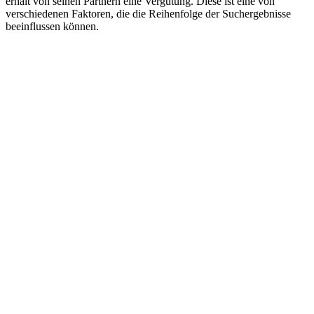
erhält von seinen Partnern eine Vergütung. Diese ist eine von
verschiedenen Faktoren, die die Reihenfolge der Suchergebnisse
beeinflussen können.