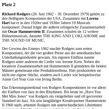
Platz 2
Richard Rodgers
(28. Juni 1902 – 30. Dezember 1979) gehört zu
den fleißigsten Komponisten der USA. Zusammen mit
Lorenz
Hart
hat er in den 1920er und 1930er Jahren 19 Musicals
komponiert. Darauf folgte die äußerst erfolgreiche Zusammenarbeit
mit
Oscar Hammerstein II
. Zusammen schufen sie 12 weitere
Bühnenmusicals, darunter THE KING AND I, OKLAHOME und
THE SOUND OF MUSIC.
Der Gewinn des Emmys 1962 machte Rodgers zum ersten
Komponisten, der die vier großen Preise aus der amerikanischen
Unterhaltungsindustrie gewann. Als eigenen Einfluss nannte
Rodgers unter anderem die Lieder von Jerome Kern. Neben der
kreativen Zusammenarbeit mit Hammerstein II gründeten die beiden
Männer gemeinsam eine Produktionsfirma. Hier produzierten sie
nicht nur eigene Stücke, sondern auch Lieder wie beispielsweise
Annie Get Your Gun von Irving Berlin.
Das Erkennungsmerkmal von Rodgers Kompositionen ist vor allem
der Einfluss von Jazz in den Rhythmen. Bis heute ist „Have You
Met Miss Jones“ von Rodgers ein vielgeliebter und oft gecoverter
Standard im Jazz. Als sein langjähriger Kreativpartner Hammerstein
II 1960 starb, arbeitete Rodgers mit unterschiedlichen Librettisten