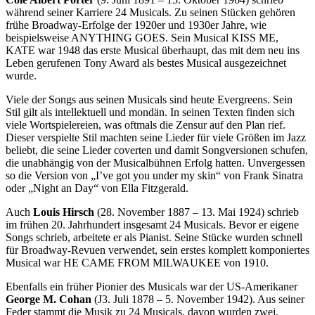
während seiner Karriere 24 Musicals. Zu seinen Stücken gehören
frühe Broadway-Erfolge der 1920er und 1930er Jahre, wie
beispielsweise ANYTHING GOES. Sein Musical KISS ME,
KATE war 1948 das erste Musical überhaupt, das mit dem neu ins
Leben gerufenen Tony Award als bestes Musical ausgezeichnet
wurde.
Viele der Songs aus seinen Musicals sind heute Evergreens. Sein
Stil gilt als intellektuell und mondän. In seinen Texten finden sich
viele Wortspielereien, was oftmals die Zensur auf den Plan rief.
Dieser verspielte Stil machten seine Lieder für viele Größen im Jazz
beliebt, die seine Lieder coverten und damit Songversionen schufen,
die unabhängig von der Musicalbühnen Erfolg hatten. Unvergessen
so die Version von „I’ve got you under my skin“ von Frank Sinatra
oder „Night an Day“ von Ella Fitzgerald.
Auch
Louis Hirsch
(28. November 1887 – 13. Mai 1924) schrieb
im frühen 20. Jahrhundert insgesamt 24 Musicals. Bevor er eigene
Songs schrieb, arbeitete er als Pianist. Seine Stücke wurden schnell
für Broadway-Revuen verwendet, sein erstes komplett komponiertes
Musical war HE CAME FROM MILWAUKEE von 1910.
Ebenfalls ein früher Pionier des Musicals war der US-Amerikaner
George M. Cohan
(J3. Juli 1878 – 5. November 1942). Aus seiner
Feder stammt die Musik zu 24 Musicals, davon wurden zwei,