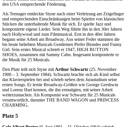
den USA entsprechende Förderung.
Als Teenager entdeckte Styne nach einer Verletzung am Zeigefinger
und entsprechenden Einschränkungen beim Spielen von klassischen
Stücken die unterhaltende Musik für sich. Er spielte Jazz und
komponierte eigene Lieder. Sein Weg führte ihn in den 30er Jahren
nach Hollywood und zum Filmmusical. Erst in den 40er Jahren
begann seine Arbeit am Broadway. Aus seiner Feder stammen die
bis heute beliebten Musicals Gentlemen Prefer Blondes und Funny
Girl. Sein erstes Musical schrieb er 1947, HIGH BUTTON
SHOES, zusammen mit Sammy Cahn. Insgesamt komponierte er
die Musik für 25 Musicals.
Den Platz teilt sich Styne mit
Arthur Schwartz
(25. November
1900 – 3. September 1984). Schwartz brachte sich als Kind selbst
das Klavierspielen bei und schrieb neben dem Jurastudium seine
ersten Songs. Er lernte Broadway-Größen wie George Gershwin
und Lorenz Hart kennen, die ihn ermutigten, mit seiner Arbeit
weiterzumachen. Als Komponist war Schwartz für 25 Musicals
verantwortlich, darunter THE BAND WAGON und PRINCESS
CHARMING.
Platz 5
Cole Albert Porter
(9. Juni 1891 – 15. Oktober 1964) schrieb