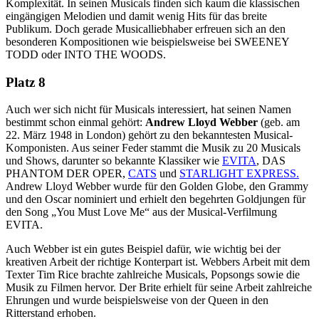
Komplexität. In seinen Musicals finden sich kaum die klassischen
eingängigen Melodien und damit wenig Hits für das breite
Publikum. Doch gerade Musicalliebhaber erfreuen sich an den
besonderen Kompositionen wie beispielsweise bei SWEENEY
TODD oder INTO THE WOODS.
Platz 8
Auch wer sich nicht für Musicals interessiert, hat seinen Namen
bestimmt schon einmal gehört:
Andrew Lloyd Webber
(geb. am
22. März 1948 in London) gehört zu den bekanntesten Musical-
Komponisten. Aus seiner Feder stammt die Musik zu 20 Musicals
und Shows, darunter so bekannte Klassiker wie
EVITA
, DAS
PHANTOM DER OPER,
CATS
und
STARLIGHT EXPRESS.
Andrew Lloyd Webber wurde für den Golden Globe, den Grammy
und den Oscar nominiert und erhielt den begehrten Goldjungen für
den Song „You Must Love Me“ aus der Musical-Verfilmung
EVITA.
Auch Webber ist ein gutes Beispiel dafür, wie wichtig bei der
kreativen Arbeit der richtige Konterpart ist. Webbers Arbeit mit dem
Texter Tim Rice brachte zahlreiche Musicals, Popsongs sowie die
Musik zu Filmen hervor. Der Brite erhielt für seine Arbeit zahlreiche
Ehrungen und wurde beispielsweise von der Queen in den
Ritterstand erhoben.