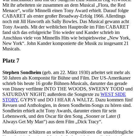
Mit ihr arbeiteten sie zusammen an dem Musical „Flora, the Red
Menace“, wofür Minnelli einen Tony Award erhielt. Darauf folgte
CABARET als erster großer Broadway-Erfolg 1966. Allerdings
noch mit Jill Haworth als Sally Bowles. Das Musical gewann acht
Tony Awards. Mit der weiblichen Hauptrolle im Film CABARET
fand sich das erfolgreiche Trio wieder und Kander schrieb im
Anschluss viele von Minnellis Hits wie beispielsweise „New York,
New York“. John Kander komponierte die Musik zu insgesamt 21
Musicals.
Platz 7
Stephen Sondheim
(geb. am 22. März 1930) arbeitet seit mehr als
50 Jahren als Komponist für Bühne und Film. Der US-Amerikaner
schrieb bis heute 16 große Bühnen-Musicals, darunter das gerade
von Disney verfilmte INTO THE WOODS, SWEENY TODD und
SATURDAY NIGHT; außerdem die Songtexte zu
WEST SIDE
STORY
, GYPSY und DO I HEAR A WALTZ. Dazu kommen fünf
Revuen und Anthologien, in denen Sondheim-Songs zu hören sind.
Sondheim erhielt acht Tony Awards, darunter einen für sein
Lebenswerk, und den Oscar für den Song „Sooner or Later (I
Always Get My Man“) aus dem Film „Dick Tracy“.
Musikkenner schätzen an seinen Kompositionen die unaufdringliche