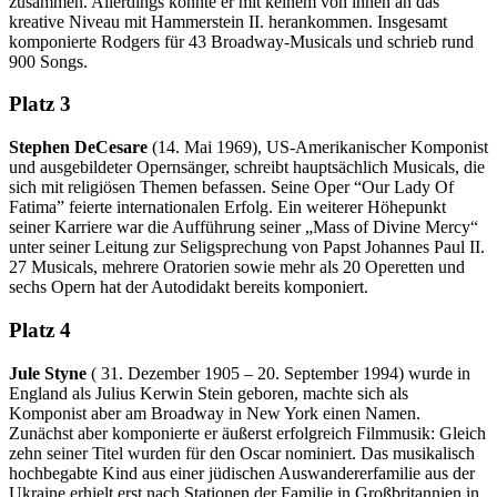
zusammen. Allerdings konnte er mit keinem von ihnen an das
kreative Niveau mit Hammerstein II. herankommen. Insgesamt
komponierte Rodgers für 43 Broadway-Musicals und schrieb rund
900 Songs.
Platz 3
Stephen DeCesare
(14. Mai 1969), US-Amerikanischer Komponist
und ausgebildeter Opernsänger, schreibt hauptsächlich Musicals, die
sich mit religiösen Themen befassen. Seine Oper “Our Lady Of
Fatima” feierte internationalen Erfolg. Ein weiterer Höhepunkt
seiner Karriere war die Aufführung seiner „Mass of Divine Mercy“
unter seiner Leitung zur Seligsprechung von Papst Johannes Paul II.
27 Musicals, mehrere Oratorien sowie mehr als 20 Operetten und
sechs Opern hat der Autodidakt bereits komponiert.
Platz 4
Jule Styne
( 31. Dezember 1905 – 20. September 1994) wurde in
England als Julius Kerwin Stein geboren, machte sich als
Komponist aber am Broadway in New York einen Namen.
Zunächst aber komponierte er äußerst erfolgreich Filmmusik: Gleich
zehn seiner Titel wurden für den Oscar nominiert. Das musikalisch
hochbegabte Kind aus einer jüdischen Auswandererfamilie aus der
Ukraine erhielt erst nach Stationen der Familie in Großbritannien in