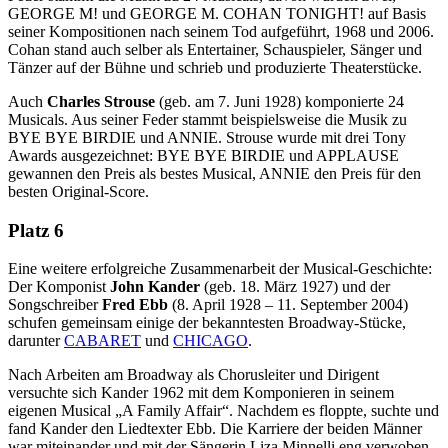
GEORGE M! und GEORGE M. COHAN TONIGHT! auf Basis
seiner Kompositionen nach seinem Tod aufgeführt, 1968 und 2006.
Cohan stand auch selber als Entertainer, Schauspieler, Sänger und
Tänzer auf der Bühne und schrieb und produzierte Theaterstücke.
Auch
Charles Strouse
(geb. am 7. Juni 1928) komponierte 24
Musicals. Aus seiner Feder stammt beispielsweise die Musik zu
BYE BYE BIRDIE und ANNIE. Strouse wurde mit drei Tony
Awards ausgezeichnet: BYE BYE BIRDIE und APPLAUSE
gewannen den Preis als bestes Musical, ANNIE den Preis für den
besten Original-Score.
Platz 6
Eine weitere erfolgreiche Zusammenarbeit der Musical-Geschichte:
Der Komponist
John Kander
(geb. 18. März 1927) und der
Songschreiber
Fred Ebb
(8. April 1928 – 11. September 2004)
schufen gemeinsam einige der bekanntesten Broadway-Stücke,
darunter
CABARET
und
CHICAGO
.
Nach Arbeiten am Broadway als Chorusleiter und Dirigent
versuchte sich Kander 1962 mit dem Komponieren in seinem
eigenen Musical „A Family Affair“. Nachdem es floppte, suchte und
fand Kander den Liedtexter Ebb. Die Karriere der beiden Männer
war miteinander und mit der Sängerin Liza Minnelli eng verwoben.