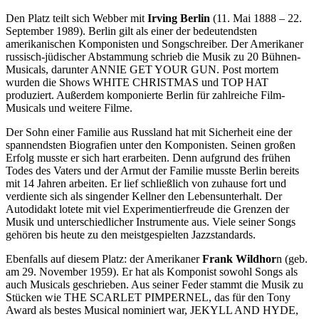
Den Platz teilt sich Webber mit
Irving Berlin
(11. Mai 1888 – 22.
September 1989). Berlin gilt als einer der bedeutendsten
amerikanischen Komponisten und Songschreiber. Der Amerikaner
russisch-jüdischer Abstammung schrieb die Musik zu 20 Bühnen-
Musicals, darunter ANNIE GET YOUR GUN. Post mortem
wurden die Shows WHITE CHRISTMAS und TOP HAT
produziert. Außerdem komponierte Berlin für zahlreiche Film-
Musicals und weitere Filme.
Der Sohn einer Familie aus Russland hat mit Sicherheit eine der
spannendsten Biografien unter den Komponisten. Seinen großen
Erfolg musste er sich hart erarbeiten. Denn aufgrund des frühen
Todes des Vaters und der Armut der Familie musste Berlin bereits
mit 14 Jahren arbeiten. Er lief schließlich von zuhause fort und
verdiente sich als singender Kellner den Lebensunterhalt. Der
Autodidakt lotete mit viel Experimentierfreude die Grenzen der
Musik und unterschiedlicher Instrumente aus. Viele seiner Songs
gehören bis heute zu den meistgespielten Jazzstandards.
Ebenfalls auf diesem Platz: der Amerikaner
Frank Wildhor
n (geb.
am 29. November 1959). Er hat als Komponist sowohl Songs als
auch Musicals geschrieben. Aus seiner Feder stammt die Musik zu
Stücken wie THE SCARLET PIMPERNEL, das für den Tony
Award als bestes Musical nominiert war, JEKYLL AND HYDE,