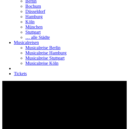
Berlin
Bochum
Düsseldorf
Hamburg
Köln
München
Stuttgart
… alle Städte
Musicalreisen
Musicalreise Berlin
Musicalreise Hamburg
Musicalreise Stuttgart
Musicalreise Köln
Tickets