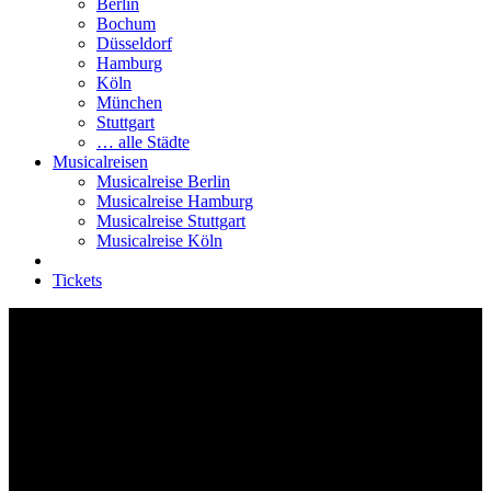
Berlin
Bochum
Düsseldorf
Hamburg
Köln
München
Stuttgart
… alle Städte
Musicalreisen
Musicalreise Berlin
Musicalreise Hamburg
Musicalreise Stuttgart
Musicalreise Köln
Tickets