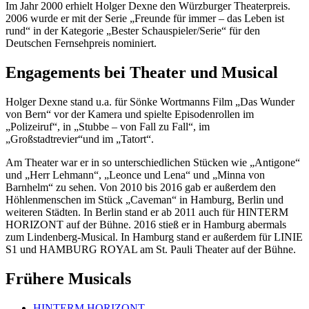
Im Jahr 2000 erhielt Holger Dexne den Würzburger Theaterpreis.
2006 wurde er mit der Serie „Freunde für immer – das Leben ist
rund“ in der Kategorie „Bester Schauspieler/Serie“ für den
Deutschen Fernsehpreis nominiert.
Engagements bei Theater und Musical
Holger Dexne stand u.a. für Sönke Wortmanns Film „Das Wunder
von Bern“ vor der Kamera und spielte Episodenrollen im
„Polizeiruf“, in „Stubbe – von Fall zu Fall“, im
„Großstadtrevier“und im „Tatort“.
Am Theater war er in so unterschiedlichen Stücken wie „Antigone“
und „Herr Lehmann“, „Leonce und Lena“ und „Minna von
Barnhelm“ zu sehen. Von 2010 bis 2016 gab er außerdem den
Höhlenmenschen im Stück „Caveman“ in Hamburg, Berlin und
weiteren Städten. In Berlin stand er ab 2011 auch für HINTERM
HORIZONT auf der Bühne. 2016 stieß er in Hamburg abermals
zum Lindenberg-Musical. In Hamburg stand er außerdem für LINIE
S1 und HAMBURG ROYAL am St. Pauli Theater auf der Bühne.
Frühere Musicals
HINTERM HORIZONT