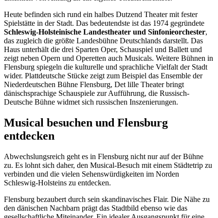
Heute befinden sich rund ein halbes Dutzend Theater mit fester
Spielstätte in der Stadt. Das bedeutendste ist das 1974 gegründete
Schleswig-Holsteinische Landestheater und Sinfonieorchester
,
das zugleich die größte Landesbühne Deutschlands darstellt. Das
Haus unterhält die drei Sparten Oper, Schauspiel und Ballett und
zeigt neben Opern und Operetten auch Musicals. Weitere Bühnen in
Flensburg spiegeln die kulturelle und sprachliche Vielfalt der Stadt
wider. Plattdeutsche Stücke zeigt zum Beispiel das Ensemble der
Niederdeutschen Bühne Flensburg, Det lille Theater bringt
dänischsprachige Schauspiele zur Aufführung, die Russisch-
Deutsche Bühne widmet sich russischen Inszenierungen.
Musical besuchen und Flensburg
entdecken
Abwechslungsreich geht es in Flensburg nicht nur auf der Bühne
zu. Es lohnt sich daher, den Musical-Besuch mit einem Städtetrip zu
verbinden und die vielen Sehenswürdigkeiten im Norden
Schleswig-Holsteins zu entdecken.
Flensburg bezaubert durch sein skandinavisches Flair. Die Nähe zu
den dänischen Nachbarn prägt das Stadtbild ebenso wie das
gesellschaftliche Miteinander. Ein idealer Ausgangspunkt für eine