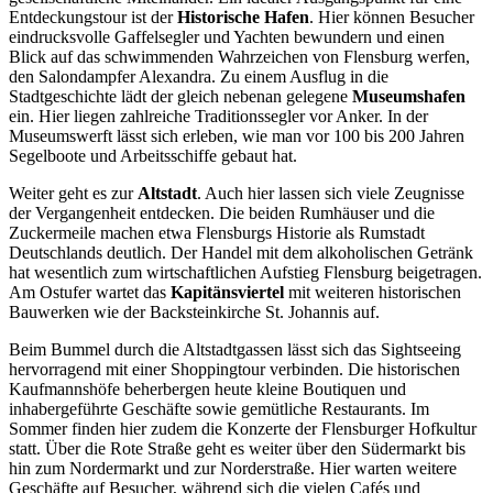
Entdeckungstour ist der
Historische Hafen
. Hier können Besucher
eindrucksvolle Gaffelsegler und Yachten bewundern und einen
Blick auf das schwimmenden Wahrzeichen von Flensburg werfen,
den Salondampfer Alexandra. Zu einem Ausflug in die
Stadtgeschichte lädt der gleich nebenan gelegene
Museumshafen
ein. Hier liegen zahlreiche Traditionssegler vor Anker. In der
Museumswerft lässt sich erleben, wie man vor 100 bis 200 Jahren
Segelboote und Arbeitsschiffe gebaut hat.
Weiter geht es zur
Altstadt
. Auch hier lassen sich viele Zeugnisse
der Vergangenheit entdecken. Die beiden Rumhäuser und die
Zuckermeile machen etwa Flensburgs Historie als Rumstadt
Deutschlands deutlich. Der Handel mit dem alkoholischen Getränk
hat wesentlich zum wirtschaftlichen Aufstieg Flensburg beigetragen.
Am Ostufer wartet das
Kapitänsviertel
mit weiteren historischen
Bauwerken wie der Backsteinkirche St. Johannis auf.
Beim Bummel durch die Altstadtgassen lässt sich das Sightseeing
hervorragend mit einer Shoppingtour verbinden. Die historischen
Kaufmannshöfe beherbergen heute kleine Boutiquen und
inhabergeführte Geschäfte sowie gemütliche Restaurants. Im
Sommer finden hier zudem die Konzerte der Flensburger Hofkultur
statt. Über die Rote Straße geht es weiter über den Südermarkt bis
hin zum Nordermarkt und zur Norderstraße. Hier warten weitere
Geschäfte auf Besucher, während sich die vielen Cafés und