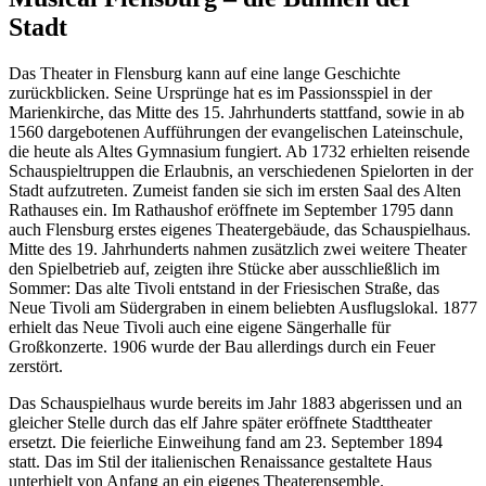
Stadt
Das Theater in Flensburg kann auf eine lange Geschichte
zurückblicken. Seine Ursprünge hat es im Passionsspiel in der
Marienkirche, das Mitte des 15. Jahrhunderts stattfand, sowie in ab
1560 dargebotenen Aufführungen der evangelischen Lateinschule,
die heute als Altes Gymnasium fungiert. Ab 1732 erhielten reisende
Schauspieltruppen die Erlaubnis, an verschiedenen Spielorten in der
Stadt aufzutreten. Zumeist fanden sie sich im ersten Saal des Alten
Rathauses ein. Im Rathaushof eröffnete im September 1795 dann
auch Flensburg erstes eigenes Theatergebäude, das Schauspielhaus.
Mitte des 19. Jahrhunderts nahmen zusätzlich zwei weitere Theater
den Spielbetrieb auf, zeigten ihre Stücke aber ausschließlich im
Sommer: Das alte Tivoli entstand in der Friesischen Straße, das
Neue Tivoli am Südergraben in einem beliebten Ausflugslokal. 1877
erhielt das Neue Tivoli auch eine eigene Sängerhalle für
Großkonzerte. 1906 wurde der Bau allerdings durch ein Feuer
zerstört.
Das Schauspielhaus wurde bereits im Jahr 1883 abgerissen und an
gleicher Stelle durch das elf Jahre später eröffnete Stadttheater
ersetzt. Die feierliche Einweihung fand am 23. September 1894
statt. Das im Stil der italienischen Renaissance gestaltete Haus
unterhielt von Anfang an ein eigenes Theaterensemble.