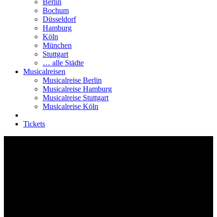
Berlin
Bochum
Düsseldorf
Hamburg
Köln
München
Stuttgart
… alle Städte
Musicalreisen
Musicalreise Berlin
Musicalreise Hamburg
Musicalreise Stuttgart
Musicalreise Köln
Tickets