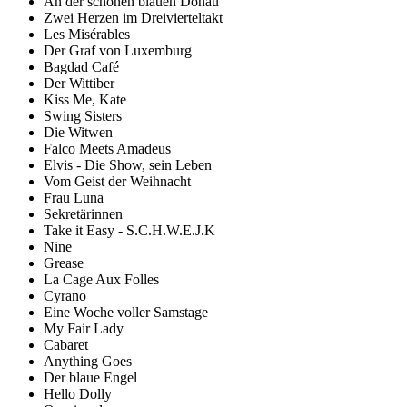
An der schönen blauen Donau
Zwei Herzen im Dreivierteltakt
Les Misérables
Der Graf von Luxemburg
Bagdad Café
Der Wittiber
Kiss Me, Kate
Swing Sisters
Die Witwen
Falco Meets Amadeus
Elvis - Die Show, sein Leben
Vom Geist der Weihnacht
Frau Luna
Sekretärinnen
Take it Easy - S.C.H.W.E.J.K
Nine
Grease
La Cage Aux Folles
Cyrano
Eine Woche voller Samstage
My Fair Lady
Cabaret
Anything Goes
Der blaue Engel
Hello Dolly