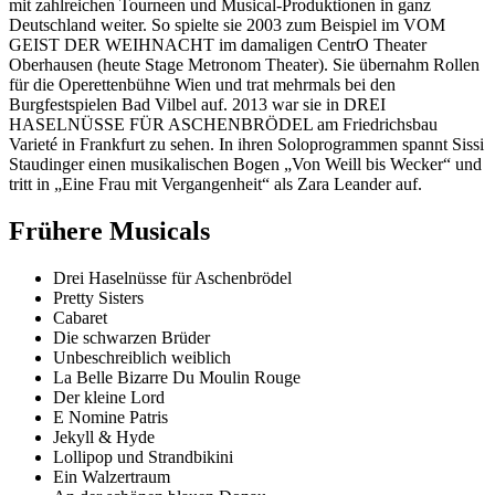
mit zahlreichen Tourneen und Musical-Produktionen in ganz
Deutschland weiter. So spielte sie 2003 zum Beispiel im VOM
GEIST DER WEIHNACHT im damaligen CentrO Theater
Oberhausen (heute Stage Metronom Theater). Sie übernahm Rollen
für die Operettenbühne Wien und trat mehrmals bei den
Burgfestspielen Bad Vilbel auf. 2013 war sie in DREI
HASELNÜSSE FÜR ASCHENBRÖDEL am Friedrichsbau
Varieté in Frankfurt zu sehen. In ihren Soloprogrammen spannt Sissi
Staudinger einen musikalischen Bogen „Von Weill bis Wecker“ und
tritt in „Eine Frau mit Vergangenheit“ als Zara Leander auf.
Frühere Musicals
Drei Haselnüsse für Aschenbrödel
Pretty Sisters
Cabaret
Die schwarzen Brüder
Unbeschreiblich weiblich
La Belle Bizarre Du Moulin Rouge
Der kleine Lord
E Nomine Patris
Jekyll & Hyde
Lollipop und Strandbikini
Ein Walzertraum