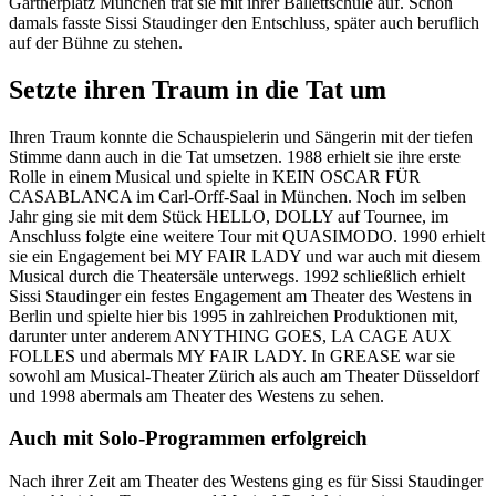
Gärtnerplatz München trat sie mit ihrer Ballettschule auf. Schon
damals fasste Sissi Staudinger den Entschluss, später auch beruflich
auf der Bühne zu stehen.
Setzte ihren Traum in die Tat um
Ihren Traum konnte die Schauspielerin und Sängerin mit der tiefen
Stimme dann auch in die Tat umsetzen. 1988 erhielt sie ihre erste
Rolle in einem Musical und spielte in KEIN OSCAR FÜR
CASABLANCA im Carl-Orff-Saal in München. Noch im selben
Jahr ging sie mit dem Stück HELLO, DOLLY auf Tournee, im
Anschluss folgte eine weitere Tour mit QUASIMODO. 1990 erhielt
sie ein Engagement bei MY FAIR LADY und war auch mit diesem
Musical durch die Theatersäle unterwegs. 1992 schließlich erhielt
Sissi Staudinger ein festes Engagement am Theater des Westens in
Berlin und spielte hier bis 1995 in zahlreichen Produktionen mit,
darunter unter anderem ANYTHING GOES, LA CAGE AUX
FOLLES und abermals MY FAIR LADY. In GREASE war sie
sowohl am Musical-Theater Zürich als auch am Theater Düsseldorf
und 1998 abermals am Theater des Westens zu sehen.
Auch mit Solo-Programmen erfolgreich
Nach ihrer Zeit am Theater des Westens ging es für Sissi Staudinger