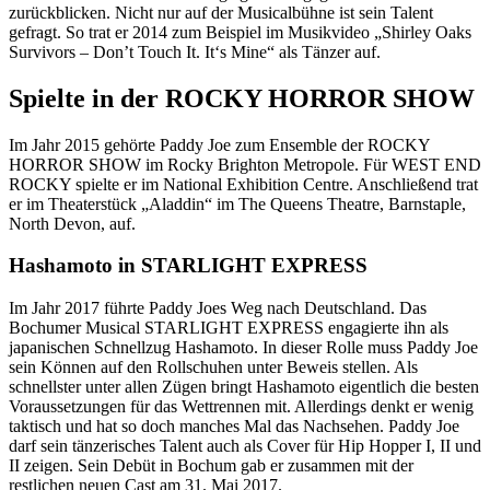
zurückblicken. Nicht nur auf der Musicalbühne ist sein Talent
gefragt. So trat er 2014 zum Beispiel im Musikvideo „Shirley Oaks
Survivors – Don’t Touch It. It‘s Mine“ als Tänzer auf.
Spielte in der ROCKY HORROR SHOW
Im Jahr 2015 gehörte Paddy Joe zum Ensemble der ROCKY
HORROR SHOW im Rocky Brighton Metropole. Für WEST END
ROCKY spielte er im National Exhibition Centre. Anschließend trat
er im Theaterstück „Aladdin“ im The Queens Theatre, Barnstaple,
North Devon, auf.
Hashamoto in STARLIGHT EXPRESS
Im Jahr 2017 führte Paddy Joes Weg nach Deutschland. Das
Bochumer Musical STARLIGHT EXPRESS engagierte ihn als
japanischen Schnellzug Hashamoto. In dieser Rolle muss Paddy Joe
sein Können auf den Rollschuhen unter Beweis stellen. Als
schnellster unter allen Zügen bringt Hashamoto eigentlich die besten
Voraussetzungen für das Wettrennen mit. Allerdings denkt er wenig
taktisch und hat so doch manches Mal das Nachsehen. Paddy Joe
darf sein tänzerisches Talent auch als Cover für Hip Hopper I, II und
II zeigen. Sein Debüt in Bochum gab er zusammen mit der
restlichen neuen Cast am 31. Mai 2017.