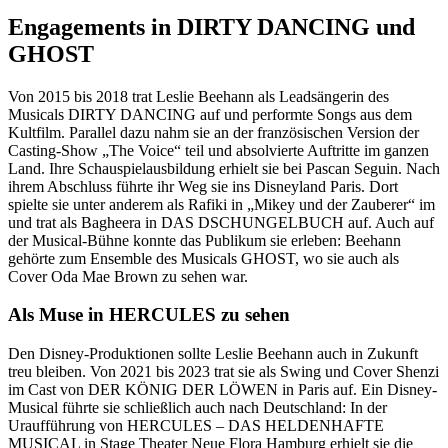
Engagements in DIRTY DANCING und
GHOST
Von 2015 bis 2018 trat Leslie Beehann als Leadsängerin des
Musicals DIRTY DANCING auf und performte Songs aus dem
Kultfilm. Parallel dazu nahm sie an der französischen Version der
Casting-Show „The Voice“ teil und absolvierte Auftritte im ganzen
Land. Ihre Schauspielausbildung erhielt sie bei Pascan Seguin. Nach
ihrem Abschluss führte ihr Weg sie ins Disneyland Paris. Dort
spielte sie unter anderem als Rafiki in „Mikey und der Zauberer“ im
und trat als Bagheera in DAS DSCHUNGELBUCH auf. Auch auf
der Musical-Bühne konnte das Publikum sie erleben: Beehann
gehörte zum Ensemble des Musicals GHOST, wo sie auch als
Cover Oda Mae Brown zu sehen war.
Als Muse in HERCULES zu sehen
Den Disney-Produktionen sollte Leslie Beehann auch in Zukunft
treu bleiben. Von 2021 bis 2023 trat sie als Swing und Cover Shenzi
im Cast von DER KÖNIG DER LÖWEN in Paris auf. Ein Disney-
Musical führte sie schließlich auch nach Deutschland: In der
Uraufführung von HERCULES – DAS HELDENHAFTE
MUSICAL in Stage Theater Neue Flora Hamburg erhielt sie die