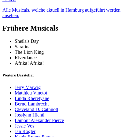
Alle Musicals, welche aktuell in Hamburg aufgeführt werden
ansehen.
Frühere Musicals
Sheila's Day
Sarafina
The Lion King
Riverdance
Afrika! Afrika!
Weitere Darsteller
Jerry Marwig
Matthieu Vinetot
Linda Rheretyane
Bernd Lambrecht
Cleveland D. Cathnott
Josslynn Hlenti
Lamont Alexander Pierce
Jessie Vos
Jan Rogler
Kayla Briana Pierce