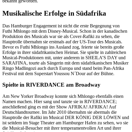
bekannt geworden.
Musikalische Erfolge in Südafrika
Das Hamburger Engagement ist nicht die erste Begegnung von
Futhi Mhlongo mit dem Disney-Musical. Schon in der kanadischen
Produktion des Musicals war sie als Cover-Rafiki zu sehen, die
Hauptrolle übernahm sie erstmals auf der US-Tour des Musicals.
Bevor es Futhi Mhlongo ins Ausland zog, feierte sie bereits große
Erfolge in ihrer südafrikanischen Heimat. Sie spielte in zahlreichen
Musical-Produktionen mit, unter anderem in SHEILA’S DAY und
SARAFINA, tourte als Sängerin mit dem südafrikanischen Musiker
Ringo Madlingozi auch durch Europa und stand beim Pan-Afrika
Festival mit dem Superstart Youssou N´Dour auf der Bühne.
Spielte in RIVERDANCE am Broadway
Am New Yorker Broadway konnte sich Mhlongo ebenfalls einen
Namen machen. Hier sang und tanzte sie in RIVERDANCE;
anschließend ging es mit der Show AFRIKA! AFRIKA! Auf
Deutschlandtournee. Im Jahr 2010 übernahm sie abermals die
Hauptrolle der Rafiki im Musical DER KÖNIG DER LÖWEN und
ist seitdem im Stage Theater am Hamburger Hafen zu sehen, wo sie
die Musical-Besucher mit ihrer temperamentvollen Art und ihrer