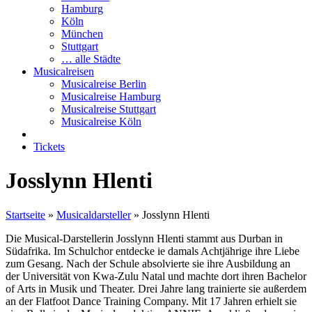
Hamburg
Köln
München
Stuttgart
… alle Städte
Musicalreisen
Musicalreise Berlin
Musicalreise Hamburg
Musicalreise Stuttgart
Musicalreise Köln
Tickets
Josslynn Hlenti
Startseite
»
Musicaldarsteller
»
Josslynn Hlenti
Die Musical-Darstellerin Josslynn Hlenti stammt aus Durban in
Südafrika. Im Schulchor entdecke ie damals Achtjährige ihre Liebe
zum Gesang. Nach der Schule absolvierte sie ihre Ausbildung an
der Universität von Kwa-Zulu Natal und machte dort ihren Bachelor
of Arts in Musik und Theater. Drei Jahre lang trainierte sie außerdem
an der Flatfoot Dance Training Company. Mit 17 Jahren erhielt sie