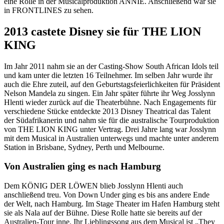
eine Rolle in der Musicalproduktion ANNIE. Anschließend war sie
in FRONTLINES zu sehen.
2013 castete Disney sie für THE LION
KING
Im Jahr 2011 nahm sie an der Casting-Show South African Idols teil
und kam unter die letzten 16 Teilnehmer. Im selben Jahr wurde ihr
auch die Ehre zuteil, auf den Geburtstagsfeierlichkeiten für Präsident
Nelson Mandela zu singen. Ein Jahr später führte ihr Weg Josslynn
Hlenti wieder zurück auf die Theaterbühne. Nach Engagements für
verschiedene Stücke entdeckte 2013 Disney Theatrical das Talent
der Südafrikanerin und nahm sie für die australische Tourproduktion
von THE LION KING unter Vertrag. Drei Jahre lang war Josslynn
mit dem Musical in Australien unterwegs und machte unter anderem
Station in Brisbane, Sydney, Perth und Melbourne.
Von Australien ging es nach Hamburg
Dem KÖNIG DER LÖWEN blieb Josslynn Hlenti auch
anschließend treu. Von Down Under ging es bis ans andere Ende
der Welt, nach Hamburg. Im Stage Theater im Hafen Hamburg steht
sie als Nala auf der Bühne. Diese Rolle hatte sie bereits auf der
Australien-Tour inne. Ihr Lieblingssong aus dem Musical ist „They