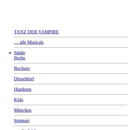
TANZ DER VAMPIRE
… alle Musicals
Städte
Berlin
Bochum
Düsseldorf
Hamburg
Köln
München
Stuttgart