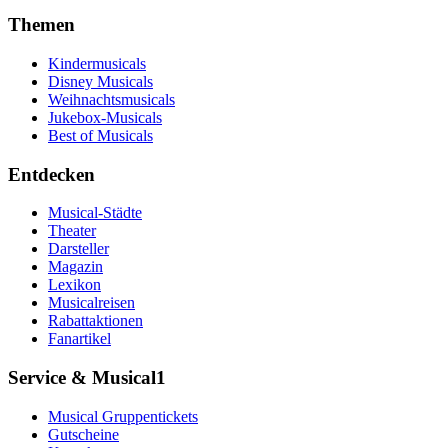
Themen
Kindermusicals
Disney Musicals
Weihnachtsmusicals
Jukebox-Musicals
Best of Musicals
Entdecken
Musical-Städte
Theater
Darsteller
Magazin
Lexikon
Musicalreisen
Rabattaktionen
Fanartikel
Service & Musical1
Musical Gruppentickets
Gutscheine