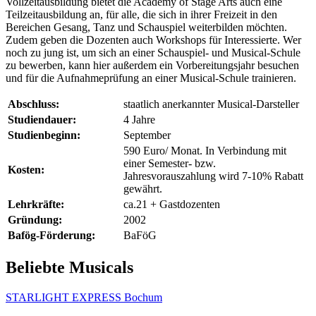
Vollzeitausbildung bietet die Academy of Stage Arts auch eine
Teilzeitausbildung an, für alle, die sich in ihrer Freizeit in den
Bereichen Gesang, Tanz und Schauspiel weiterbilden möchten.
Zudem geben die Dozenten auch Workshops für Interessierte. Wer
noch zu jung ist, um sich an einer Schauspiel- und Musical-Schule
zu bewerben, kann hier außerdem ein Vorbereitungsjahr besuchen
und für die Aufnahmeprüfung an einer Musical-Schule trainieren.
Abschluss:
staatlich anerkannter Musical-Darsteller
Studiendauer:
4 Jahre
Studienbeginn:
September
590 Euro/ Monat. In Verbindung mit
einer Semester- bzw.
Kosten:
Jahresvorauszahlung wird 7-10% Rabatt
gewährt.
Lehrkräfte:
ca.21 + Gastdozenten
Gründung:
2002
Bafög-Förderung:
BaFöG
Beliebte Musicals
STARLIGHT EXPRESS Bochum