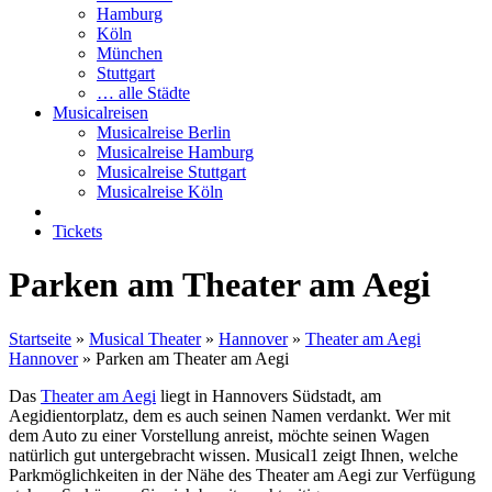
Hamburg
Köln
München
Stuttgart
… alle Städte
Musicalreisen
Musicalreise Berlin
Musicalreise Hamburg
Musicalreise Stuttgart
Musicalreise Köln
Tickets
Parken am Theater am Aegi
Startseite
»
Musical Theater
»
Hannover
»
Theater am Aegi
Hannover
»
Parken am Theater am Aegi
Das
Theater am Aegi
liegt in Hannovers Südstadt, am
Aegidientorplatz, dem es auch seinen Namen verdankt. Wer mit
dem Auto zu einer Vorstellung anreist, möchte seinen Wagen
natürlich gut untergebracht wissen. Musical1 zeigt Ihnen, welche
Parkmöglichkeiten in der Nähe des Theater am Aegi zur Verfügung